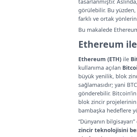
tasarlanmıştır. Aslınd
görülebilir. Bu yüzden
farklı ve ortak yönleri
Bu makalede Ethereum (
Ethereum ile
Ethereum (ETH)
ile
Bi
kullanıma açılan
Bitco
büyük yenilik, blok zin
sağlamasıdır; yani BTC 
gönderebilir. Bitcoin’i
blok zincir projelerini
bambaşka hedeflere yö
“Dünyanın bilgisayarı”
zincir teknolojisini 