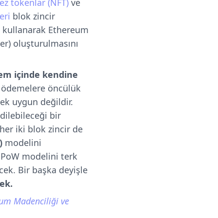
ez tokenlar (NFT)
ve
eri
blok zincir
ını kullanarak Ethereum
ler) oluşturulmasını
tem içinde kendine
iz ödemelere öncülük
ek uygun değildir.
ilebileceği bir
her iki blok zincir de
)
modelini
 PoW modelini terk
ek. Bir başka deyişle
ek.
um Madenciliği ve