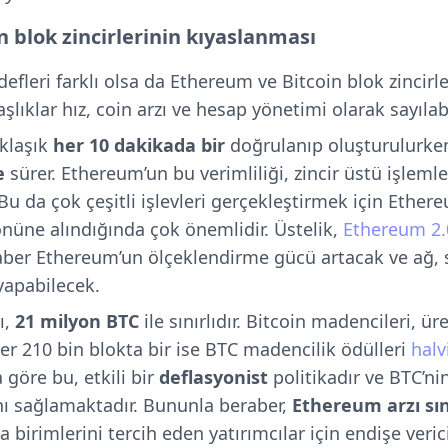
 blok zincirlerinin kıyaslanması
fleri farklı olsa da Ethereum ve Bitcoin blok zincirle
aşlıklar hız, coin arzı ve hesap yönetimi olarak sayılabi
aklaşık
her 10 dakikada bir
doğrulanıp oluşturulurke
e
sürer. Ethereum’un bu verimliliği, zincir üstü işleml
. Bu da çok çeşitli işlevleri gerçekleştirmek için Ethe
nüne alındığında çok önemlidir. Üstelik,
Ethereum 2.
er Ethereum’un ölçeklendirme gücü artacak ve ağ, 
 yapabilecek.
ı,
21 milyon BTC
ile sınırlıdır. Bitcoin madencileri, üre
 Her 210 bin blokta bir ise BTC madencilik ödülleri
halv
 göre bu, etkili bir
deflasyonist
politikadır ve BTC’nin
ı sağlamaktadır. Bununla beraber,
Ethereum arzı sını
 birimlerini tercih eden yatırımcılar için endişe verici