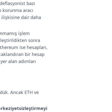
deflasyonist bazı
n korunma aracı
ilişkisine dair daha
canmamış işlem
leştirildikten sonra
 Ethereum ise hesapları,
caklandıran bir hesap
yer alan adımları
rdük. Ancak ETH ve
erkeziyetsizleştirmeyi