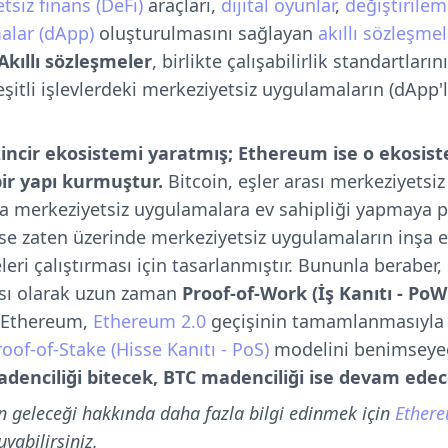
tsiz finans (DeFi)
araçları,
dijital oyunlar
,
değiştirilem
alar (dApp)
oluşturulmasını sağlayan
akıllı sözleşmel
Akıllı sözleşmeler
, birlikte çalışabilirlik standartlar
eşitli işlevlerdeki merkeziyetsiz uygulamaların (dApp'
 zincir ekosistemi yaratmış; Ethereum ise o ekosis
ir yapı kurmuştur.
Bitcoin, eşler arası merkeziyets
a merkeziyetsiz uygulamalara ev sahipliği yapmaya p
ise zaten üzerinde merkeziyetsiz uygulamaların inşa ed
leri çalıştırması için tasarlanmıştır. Bununla beraber, 
ası olarak uzun zaman
Proof-of-Work (İş Kanıtı - PoW
k Ethereum,
Ethereum 2.0
geçişinin tamamlanmasıyla
roof-of-Stake (Hisse Kanıtı - PoS)
modelini benimseyec
denciliği bitecek, BTC madenciliği ise devam edec
 geleceği hakkında daha fazla bilgi edinmek için
Ethere
abilirsiniz.