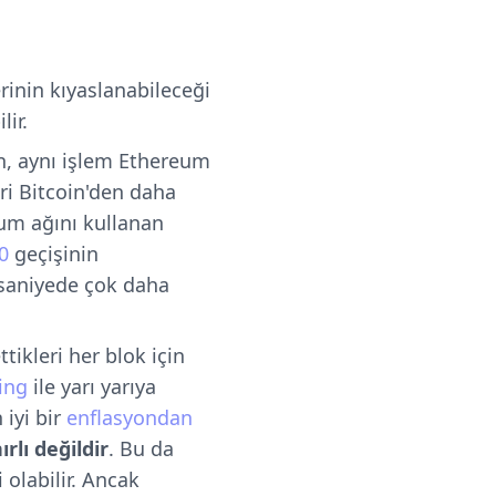
rinin kıyaslanabileceği
lir.
n, aynı işlem Ethereum
eri Bitcoin'den daha
reum ağını kullanan
0
geçişinin
saniyede çok daha
ttikleri her blok için
ing
ile yarı yarıya
 iyi bir
enflasyondan
rlı değildir
. Bu da
 olabilir. Ancak