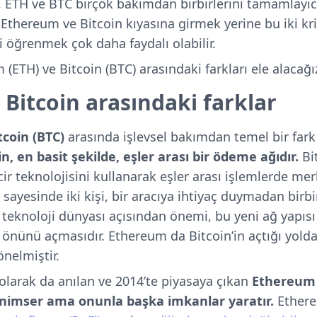
a, ETH ve BTC birçok bakımdan birbirlerini tamamlayıcı
, Ethereum ve Bitcoin kıyasına girmek yerine bu iki kr
ni öğrenmek çok daha faydalı olabilir.
ETH) ve Bitcoin (BTC) arasındaki farkları ele alacağı
 Bitcoin arasındaki farklar
tcoin (BTC)
arasında işlevsel bakımdan temel bir fark 
in, en basit şekilde, eşler arası bir ödeme ağıdır.
Bi
cir teknolojisini kullanarak eşler arası işlemlerde merk
sayesinde iki kişi, bir aracıya ihtiyaç duymadan birbi
n teknoloji dünyası açısından önemi, bu yeni ağ yapıs
n önünü açmasıdır. Ethereum da Bitcoin’in açtığı yolda
nelmiştir.
 olarak da anılan ve 2014’te piyasaya çıkan
Ethereum (
benimser ama onunla başka imkanlar yaratır.
Ethere