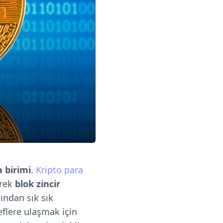
a birimi
.
Kripto para
erek
blok zincir
ından sık sık
eflere ulaşmak için