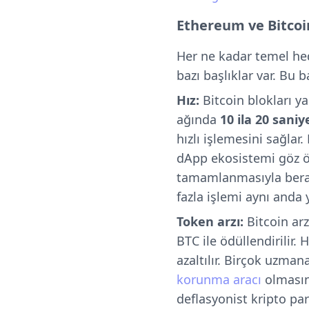
Ethereum ve Bitcoin
Her ne kadar temel hede
bazı başlıklar var. Bu b
Hız
:
Bitcoin blokları y
ağında
10 ila 20 saniy
hızlı işlemesini sağlar
dApp ekosistemi göz ö
tamamlanmasıyla berab
fazla işlemi aynı anda
Token arzı:
Bitcoin arz
BTC ile ödüllendirilir.
azaltılır. Birçok uzmana
korunma aracı
olmasın
deflasyonist kripto para