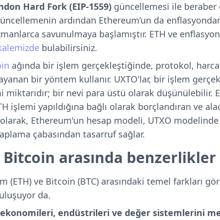
ndon Hard Fork (EIP-1559)
güncellemesi ile beraber 
 güncellemenin ardından Ethereum’un da enflasyonda
uzmanlarca savunulmaya başlamıştır. ETH ve enflasyon 
alemizde
bulabilirsiniz.
oin
ağında bir işlem gerçekleştiğinde, protokol, har
dayanan bir yöntem kullanır. UXTO'lar, bir işlem gerçek
i miktarıdır; bir nevi para üstü olarak düşünülebilir.
H işlemi yapıldığına bağlı olarak borçlandıran ve ala
ç olarak, Ethereum'un hesap modeli, UTXO modelinde 
saplama çabasından tasarruf sağlar.
Bitcoin arasında benzerlikler
 (ETH) ve Bitcoin (BTC) arasındaki temel farkları gö
buluşuyor da.
ekonomileri, endüstrileri ve değer sistemlerini m