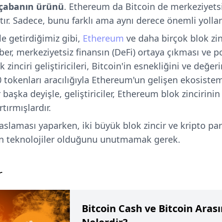
 çabanın ürünü
. Ethereum da Bitcoin de merkeziyetsi
tır. Sadece, bunu farklı ama aynı derece önemli yollar
le getirdiğimiz gibi,
Ethereum
ve daha birçok blok zi
ber, merkeziyetsiz finansın (DeFi) ortaya çıkması ve p
zinciri geliştiricileri, Bitcoin'in esnekliğini ve değer
0 tokenları aracılığıyla Ethereum'un gelişen ekosist
r başka deyişle, geliştiriciler, Ethereum blok zincirini
rtırmışlardır.
slaması yaparken, iki büyük blok zincir ve kripto par
an teknolojiler olduğunu unutmamak gerek.
r
Bitcoin Cash ve Bitcoin Aras