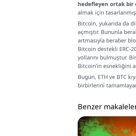
hedefleyen ortak bir
almak için tasarlanmış
Bitcoin, yukarıda da di
açmıştır. Bununla bera
artmasıyla beraber blok 
Bitcoin destekli ERC-2
yollarını bulmuştur. Bi
Bitcoin’in esnekliğini a
Bugün, ETH ve BTC kıya
birbirlerini tamamlay
Benzer makalele