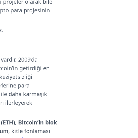
 projeler olarak bile
ipto para projesinin
z.
vardır. 2009’da
tcoin’in getirdiği en
eziyetsizliği
rlerine para
ı ile daha karmaşık
n ilerleyerek
ETH), Bitcoin’in blok
um, kitle fonlaması