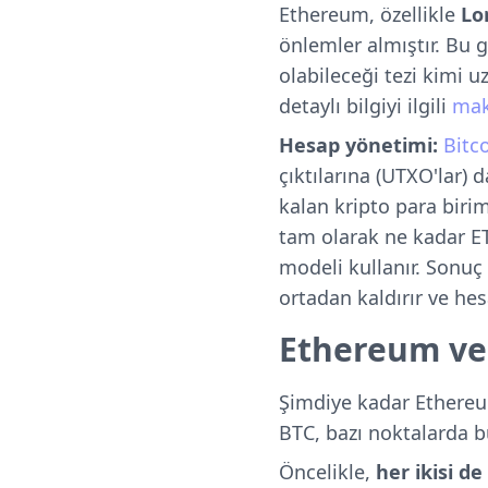
Ethereum, özellikle
Lo
önlemler almıştır. Bu
olabileceği tezi kimi 
detaylı bilgiyi ilgili
mak
Hesap yönetimi:
Bitc
çıktılarına (UTXO'lar) 
kalan kripto para birim
tam olarak ne kadar ET
modeli kullanır. Sonu
ortadan kaldırır ve he
Ethereum ve 
Şimdiye kadar Ethereum
BTC, bazı noktalarda 
Öncelikle,
her ikisi de