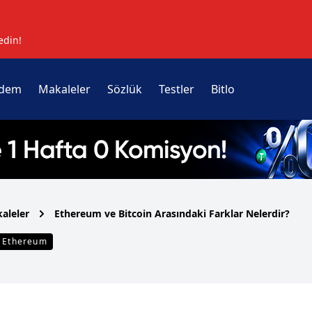
edin!
dem
Makaleler
Sözlük
Testler
Bitlo
aleler
Ethereum ve Bitcoin Arasındaki Farklar Nelerdir?
Ethereum