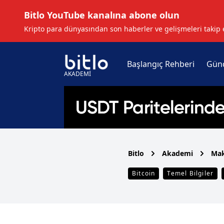
Bitlo YouTube kanalına abone olun
Kripto para dünyasından son haberler ve gelişmeleri takip 
Başlangıç Rehberi
Gün
AKADEMİ
Bitlo
Akademi
Mak
Bitcoin
Temel Bilgiler