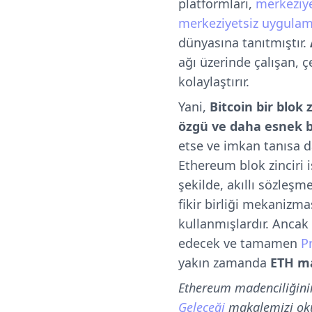
platformları,
merkeziye
merkeziyetsiz uygulam
dünyasına tanıtmıştır.
ağı üzerinde çalışan, ç
kolaylaştırır.
Yani,
Bitcoin bir blok
özgü ve daha esnek b
etse ve imkan tanısa d
Ethereum blok zinciri 
şekilde, akıllı sözleşme
fikir birliği mekanizm
kullanmışlardır. Anca
edecek ve tamamen
P
yakın zamanda
ETH ma
Ethereum madenciliğinin
Geleceği
makalemizi okuy