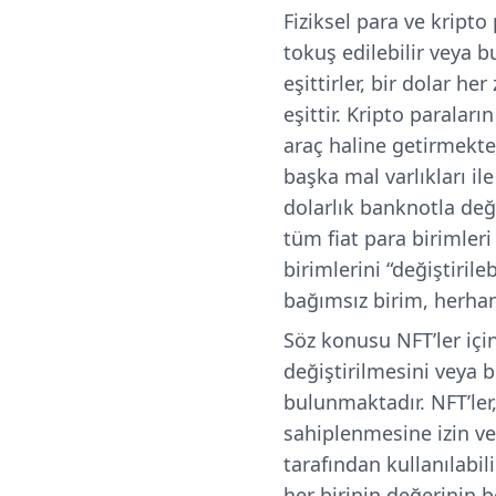
Fiziksel para ve kripto 
tokuş edilebilir veya b
eşittirler, bir dolar h
eşittir. Kripto paraları
araç haline getirmekte
başka mal varlıkları il
dolarlık banknotla deği
tüm fiat para birimleri
birimlerini “değiştirile
bağımsız birim, herhang
Söz konusu NFT’ler için
değiştirilmesini veya b
bulunmaktadır.
NFT’ler
sahiplenmesine izin v
tarafından kullanılabili
her birinin değerinin b