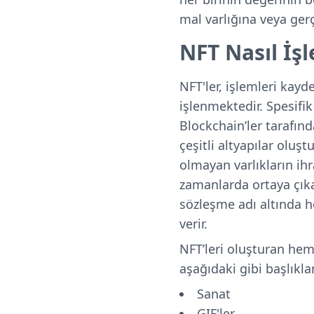
mal varlığına veya ger
NFT Nasıl İş
NFT'ler, işlemleri kayd
işlenmektedir. Spesifi
Blockchain’ler tarafın
çeşitli altyapılar olu
olmayan varlıkların ihr
zamanlarda ortaya çıka
sözleşme
adı altında 
verir.
NFT’leri oluşturan he
aşağıdaki gibi başlıklan
Sanat
GIF'ler