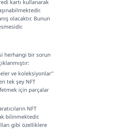
edi kartı kullanarak
aşınabilmektedir.
anış olacaktır. Bunun
esmesidir.
si herhangi bir sorun
ıklanmıştır:
ğeler ve koleksiyonlar”
en tek şey NFT
fetmek için parçalar
ratıcıların NFT
ak bilinmektedir.
arı gibi özelliklere