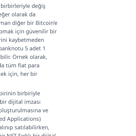
 birbirleriyle değiş
değer olarak da
aman diğer bir Bitcoin’e
apmak için güvenilir bir
ğerini kaybetmeden
k banknotu 5 adet 1
bilir. Örnek olarak,
mda tüm fiat para
ek için, her bir
irinin birbiriyle
ir dijital imzası
n oluşturulmasına ve
ed Applications)
alınıp satılabilirken,
 NFT farklı bir dijital