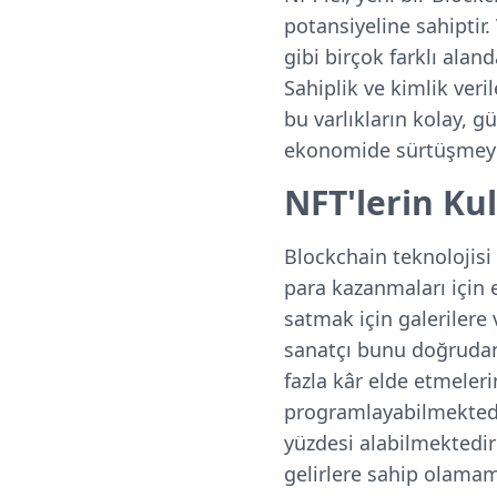
potansiyeline sahiptir. 
gibi birçok farklı aland
Sahiplik ve kimlik veri
bu varlıkların kolay, 
ekonomide sürtüşmeyi 
NFT'lerin Ku
Blockchain teknolojisi 
para kazanmaları için e
satmak için galerilere
sanatçı bunu doğrudan 
fazla kâr elde etmeleri
programlayabilmektedirl
yüzdesi alabilmektedirl
gelirlere sahip olamam