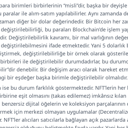
para birimleri birbirlerinin “misli”dir, başka bir deyişle
u paralar ile alım-satım yapılabilirler. Aynı zamanda 
er zaman diğer bir dolar değerindedir. Bir Bitcoin her z
n değiştirilebilirliği, bu paraları Blockchain’de işlem y
dir.
Değiştirilebilirlik kavramı, bir mal varlığının de
e değiştirilebilmesini ifade etmektedir. Yani 5 dolarlı
ştirmek, değiştirilebilirliğe bir örnek olarak gösterile
 birbirleri ile değiştirilebilir durumdadırlar, bu duru
bilir”dir denebilir. Bir değişim aracı olarak hareket etm
i bir eşdeğer başka birimle değiştirilebilir olmalıdır.
 ise bu durum farklılık göstermektedir. NFT’lerin her b
irbirine eşit olmasını (takas edilemez) imkânsız kılan b
, benzersiz dijital öğelerin ve koleksiyon parçalarını
ermek için merkezi olmayan uygulamalar (Decentraliz
r. NFT’ler alıcıları satıcılarla bağlayan açık pazarlarda 
enzersiz olduğunu belirtmekte fayda vardır. Yani her bir