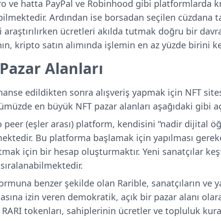
o ve hatta PayPal ve Robinhood gibi platformlarda kr
abilmektedir. Ardından ise borsadan seçilen cüzdana t
 araştırılırken ücretleri akılda tutmak doğru bir davr
ın, kripto satın alımında işlemin en az yüzde birini k
Pazar Alanları
nanse edildikten sonra alışveriş yapmak için NFT site
müzde en büyük NFT pazar alanları aşağıdaki gibi aç
peer (eşler arası) platform, kendisini “nadir dijital ö
mektedir. Bu platforma başlamak için yapılması gerek
tmak için bir hesap oluşturmaktır. Yeni sanatçılar keş
sıralanabilmektedir.
rmuna benzer şekilde olan Rarible, sanatçıların ve ya
sına izin veren demokratik, açık bir pazar alanı olar
ARI tokenları, sahiplerinin ücretler ve topluluk kurall