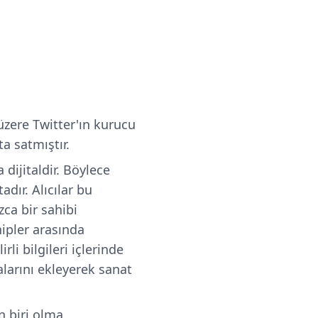
 üzere Twitter'ın kurucu
ta satmıştır.
 dijitaldir. Böylece
adır. Alıcılar bu
zca bir sahibi
hipler arasında
li bilgileri içlerinde
alarını ekleyerek sanat
n biri olma