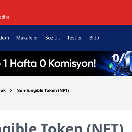
edin!
dem
Makaleler
Sözlük
Testler
Bitlo
lük
Non-fungible Token (NFT)
gible Token (NFT)