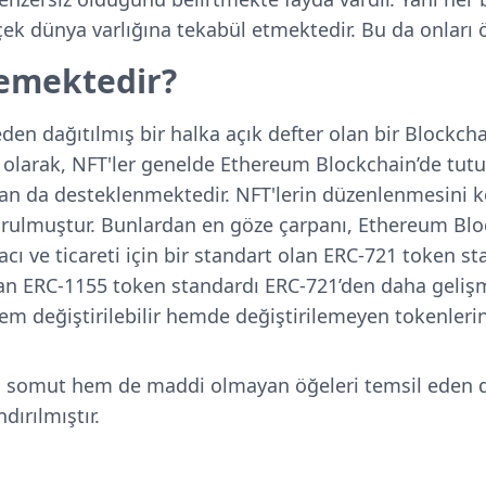
çek dünya varlığına tekabül etmektedir. Bu da onları ö
lemektedir?
eden dağıtılmış bir halka açık defter olan bir Blockch
k olarak, NFT'ler genelde Ethereum Blockchain’de tut
dan da desteklenmektedir.
NFT'lerin düzenlenmesini k
şturulmuştur. Bunlardan en göze çarpanı, Ethereum Blo
acı ve ticareti için bir standart olan ERC-721 token st
n ERC-1155 token standardı ERC-721’den daha gelişmi
hem değiştirilebilir hemde değiştirilemeyen tokenlerin
m somut hem de maddi olmayan öğeleri temsil eden di
dırılmıştır.