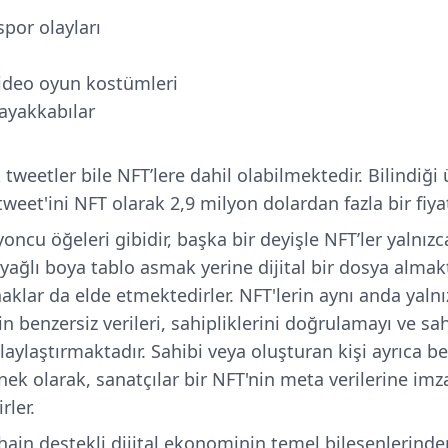
spor olayları
video oyun kostümleri
 ayakkabılar
 tweetler bile NFT’lere dahil olabilmektedir. Bilindiği
 tweet'ini NFT olarak 2,9 milyon dolardan fazla bir fiya
yoncu öğeleri gibidir, başka bir deyişle NFT’ler yalnızca
 yağlı boya tablo asmak yerine dijital bir dosya almakt
aklar da elde etmektedirler. NFT'lerin aynı anda yalnı
in benzersiz verileri, sahipliklerini doğrulamayı ve sa
ylaştırmaktadır. Sahibi veya oluşturan kişi ayrıca belir
ek olarak, sanatçılar bir NFT'nin meta verilerine imz
rler.
chain destekli dijital ekonominin temel bileşenlerinde