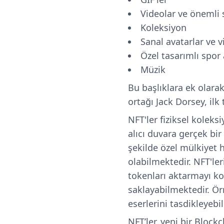
Videolar ve önemli 
Koleksiyon
Sanal avatarlar ve 
Özel tasarımlı spor
Müzik
Bu başlıklara ek olarak
ortağı Jack Dorsey, ilk
NFT'ler fiziksel koleksi
alıcı duvara gerçek bir
şekilde özel mülkiyet h
olabilmektedir. NFT'ler
tokenları aktarmayı kola
saklayabilmektedir. Örn
eserlerini tasdikleyebili
NFT’ler, yeni bir Block