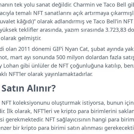
manın tek yolu sanat değildir. Charmin ve Taco Bell gi
ıyla temalı NFT sanatlarını açık artırmaya çıkarmışla
uvalet kâğıdı)” olarak adlandırmış ve Taco Bell’in NFT
üksek teklifler arasında, yazım sırasında 3.723,83 dol
larak gelmiştir.
edi olan 2011 dönemi GIF’i Nyan Cat, şubat ayında yak
hot, mart ayı sonunda 500 milyon dolardan fazla satış 
Lohan gibi ünlüler de NFT çoğunluğuna katılıp, benze
klı NFT’ler olarak yayınlamaktadırlar.
 Satın Alınır?
i NFT koleksiyonunu oluşturmak istiyorsa, bunun için
 İlk olarak, NFT’leri ve kripto para birimlerini sakla
si gerekmektedir. NFT sağlayıcısının hangi para birim
benzer bir kripto para birimi satın alınması gerekecek