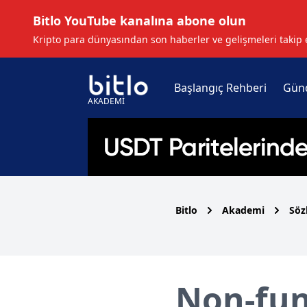
Bitlo YouTube kanalına abone olun
Kripto para dünyasından son haberler ve gelişmeleri takip 
Başlangıç Rehberi
Gün
AKADEMİ
Bitlo
Akademi
Söz
Non-fun