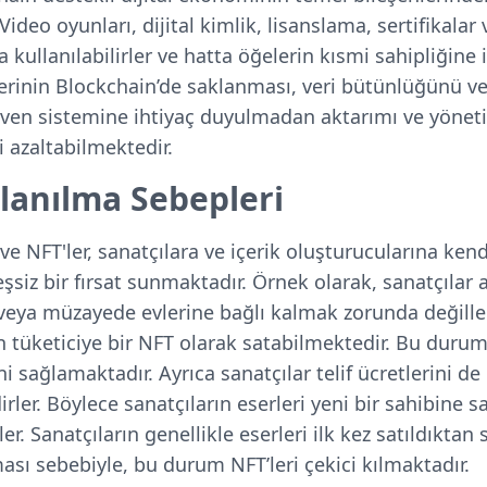
Video oyunları, dijital kimlik, lisanslama, sertifikalar
a kullanılabilirler ve hatta öğelerin kısmi sahipliğine iz
lerinin Blockchain’de saklanması, veri bütünlüğünü ve g
güven sistemine ihtiyaç duyulmadan aktarımı ve yöneti
azaltabilmektedir.
llanılma Sebepleri
ve NFT'ler, sanatçılara ve içerik oluşturucularına kend
şsiz bir fırsat sunmaktadır. Örnek olarak, sanatçılar a
 veya müzayede evlerine bağlı kalmak zorunda değille
tüketiciye bir NFT olarak satabilmektedir. Bu durum 
ni sağlamaktadır. Ayrıca sanatçılar telif ücretlerini de
er. Böylece sanatçıların eserleri yeni bir sahibine sa
er. Sanatçıların genellikle eserleri ilk kez satıldıkta
ası sebebiyle, bu durum NFT’leri çekici kılmaktadır.