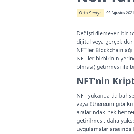
Orta Seviye
03 Ağustos 202
Değiştirilemeyen bir to
dijital veya gerçek dün
NFT’ler Blockchain ağı 
NFT'ler birbirinin yerin
olması) getirmesi ile b
NFT’nin Krip
NFT yukarıda da bahsed
veya Ethereum gibi kri
aralarındaki tek benze
getirilmesi, daha yüksek
uygulamalar arasında k