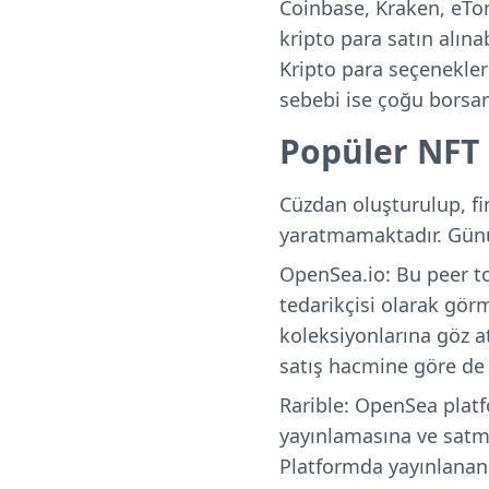
Coinbase, Kraken, eTor
kripto para satın alın
Kripto para seçenekleri
sebebi ise çoğu borsan
Popüler NFT 
Cüzdan oluşturulup, fi
yaratmamaktadır. Günü
OpenSea.io:
Bu peer to 
tedarikçisi olarak gör
koleksiyonlarına göz a
satış hacmine göre de 
Rarible:
OpenSea platfo
yayınlamasına ve satma
Platformda yayınlanan R