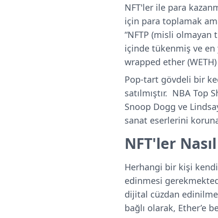
NFT'ler ile para kazan
için para toplamak amac
“NFTP (misli olmayan t
içinde tükenmiş ve en y
wrapped ether (WETH) o
Pop-tart gövdeli bir k
satılmıştır. NBA Top S
Snoop Dogg ve Lindsay 
sanat eserlerini koruna
NFT'ler Nasıl
Herhangi bir kişi kend
edinmesi gerekmektedir.
dijital cüzdan edinilme
bağlı olarak, Ether’e 