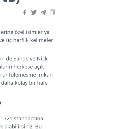
erine özel isimler ya
ve üç harflik kelimeler
an de Sande ve Nick
ıların herkese açık
 görüntülemesine imkan
ı daha kolay bir hale
?
ERC-721 standardına
 alabilirsiniz. Bu