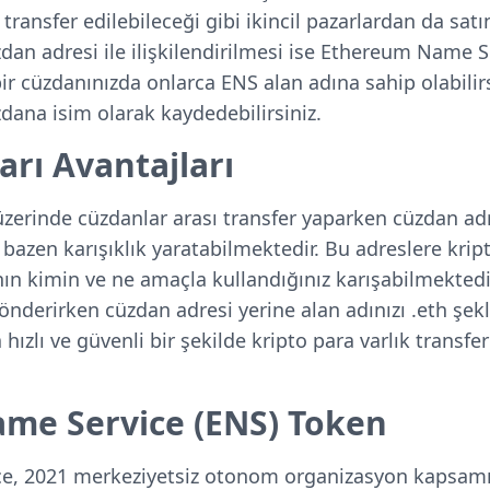
 transfer edilebileceği gibi ikincil pazarlardan da satı
an adresi ile ilişkilendirilmesi ise Ethereum Name S
 bir cüzdanınızda onlarca ENS alan adına sahip olabili
zdana isim olarak kaydedebilirsiniz.
arı Avantajları
üzerinde cüzdanlar arası transfer yaparken cüzdan adr
azen karışıklık yaratabilmektedir. Bu adreslere kript
ın kimin ve ne amaçla kullandığınız karışabilmektedi
 gönderirken cüzdan adresi yerine alan adınızı .eth şek
hızlı ve güvenli bir şekilde kripto para varlık transfer
.
me Service (ENS) Token
e, 2021 merkeziyetsiz otonom organizasyon kapsamı