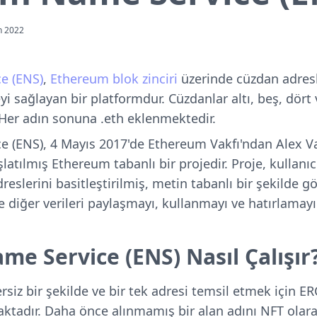
n 2022
e (ENS)
,
Ethereum
blok zinciri
üzerinde cüzdan adresl
yi sağlayan bir platformdur. Cüzdanlar altı, beş, dört 
. Her adın sonuna .eth eklenmektedir.
 (ENS), 4 Mayıs 2017'de Ethereum Vakfı'ndan Alex V
atılmış Ethereum tabanlı bir projedir. Proje, kullanıc
eslerini basitleştirilmiş, metin tabanlı bir şekilde
ve diğer verileri paylaşmayı, kullanmayı ve hatırlamay
e Service (ENS) Nasıl Çalışır
rsiz bir şekilde ve bir tek adresi temsil etmek için 
aktadır. Daha önce alınmamış bir alan adını NFT olarak