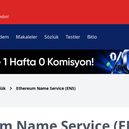
edin!
dem
Makaleler
Sözlük
Testler
Bitlo
lük
Ethereum Name Service (ENS)
m Name Service (E