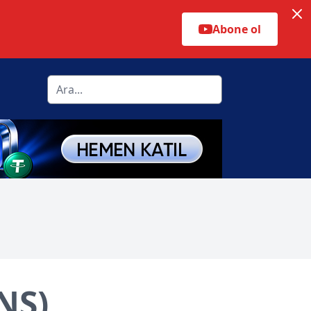
Abone ol
NS)