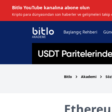
Bitlo YouTube kanalına abone olun
Kripto para dünyasından son haberler ve gelişmeleri takip 
Başlangıç Rehberi
Gün
AKADEMİ
Bitlo
Akademi
Söz
Ethereu