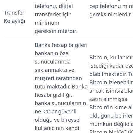
telefonu, dijital
cep telefonu mi
Transfer
transferler için
gereksinimlerdir.
Kolaylığı
minimum
gereksinimlerdir.
Banka hesap bilgileri
bankanın özel
Bitcoin, kullanıcı
sunucularında
istediği kadar öze
saklanmakta ve
olabilmektedir. 
müşteri tarafından
Bitcoin izlenebilir
tutulmaktadır. Banka
ancak isimsiz ola
hesabı gizliliği,
satın alınmışsa
banka sunucularının
Bitcoin’in kime ai
ne kadar güvenli
olduğunu belirl
olduğu ve bireysel
mümkün değildir
kullanıcının kendi
Bitcoin bir KYC 