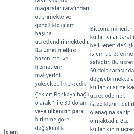
mağazalar tarafından
ödenmekte ve
genellikle işlem
Bitcoin, minerlar
başına
kullanıcılar taraf
ücretlendirilmektedir.
belirlenen değiş
Bu ücretin etkisi
işlem ücretlerine
bazen mal ve
sahiptir. Bu ücret 
hizmetlerin
50 dolar arasında
maliyetini
değişebilmekte 
yükseltebilmektedir.
kullanıcılar ne k
Çekler
: Bankaya bağlı
ücret ödemek
olarak 1 ile 30 doları
istediklerini beli
veya ülkenizin para
olanağına sahip
birimine göre
olmaktadır. Bu,
değişkenlik
kullanıcının ücret
İşlem