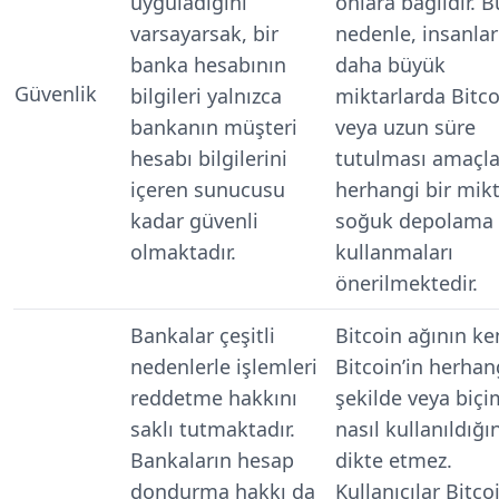
uyguladığını
onlara bağlıdır. B
varsayarsak, bir
nedenle, insanlar
banka hesabının
daha büyük
Güvenlik
bilgileri yalnızca
miktarlarda Bitco
bankanın müşteri
veya uzun süre
hesabı bilgilerini
tutulması amaçl
içeren sunucusu
herhangi bir mikt
kadar güvenli
soğuk depolama
olmaktadır.
kullanmaları
önerilmektedir.
Bankalar çeşitli
Bitcoin ağının ke
nedenlerle işlemleri
Bitcoin’in herhan
reddetme hakkını
şekilde veya biç
saklı tutmaktadır.
nasıl kullanıldığı
Bankaların hesap
dikte etmez.
dondurma hakkı da
Kullanıcılar Bitcoi