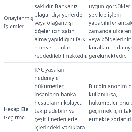
saklıdır. Bankanız
uygun gördükleri
olağandışı yerlerde
şekilde işlem
Onaylanmış
veya olağandışı
yapabilirler anca
İşlemler
öğeler için satın
zamanda ülkeleri
alma yapıldığını fark
veya bölgelerinin
ederse, bunlar
kurallarına da uy
reddedilebilmektedir.
gerekmektedir.
KYC yasaları
nedeniyle
hükümetler,
Bitcoin anonim o
insanların banka
kullanılırsa,
hesaplarını kolayca
hükümetler onu 
Hesap Ele
takip edebilir ve
geçirmek için tak
Geçirme
çeşitli nedenlerle
etmekte zorlanırl
içlerindeki varlıklara