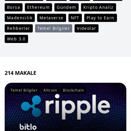
Borsa
Ethereum
Gündem
Kripto Analiz
Madencilik
Metaverse
NFT
Play to Earn
Rehberler
Temel Bilgiler
Videolar
Web 3.0
214 MAKALE
Temel Bilgiler
Altcoin
Blockchain