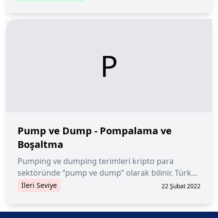
P
Pump ve Dump - Pompalama ve
Boşaltma
Pumping ve dumping terimleri kripto para
sektöründe “pump ve dump” olarak bilinir. Türkçe
tanımlaması pompalama ve boşaltmadır. Yasa dışı
İleri Seviye
22 Şubat 2022
işlemler olarak kabul gören pumping ve dumping
eylemleri, dolandırıcılık faaliyetleri arasında yer