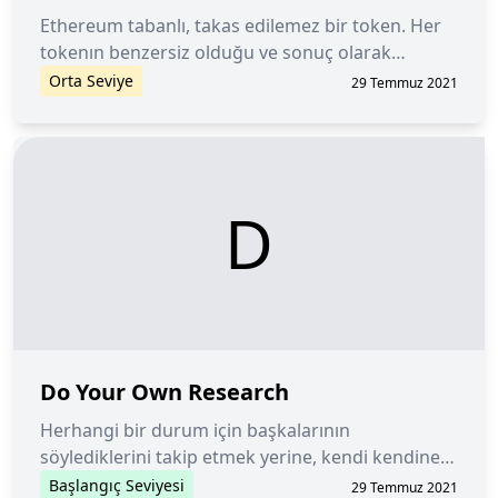
Ethereum tabanlı, takas edilemez bir token. Her
tokenın benzersiz olduğu ve sonuç olarak
değiştirilemez olduğu anlamına gelir.
Orta Seviye
29 Temmuz 2021
D
Do Your Own Research
Herhangi bir durum için başkalarının
söylediklerini takip etmek yerine, kendi kendine
araştırma yapmayı öğütleyen bir söz.
Başlangıç Seviyesi
29 Temmuz 2021