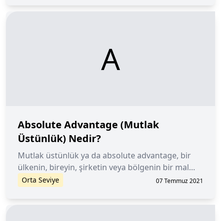
A
Absolute Advantage (Mutlak
Üstünlük) Nedir?
Mutlak üstünlük ya da absolute advantage, bir
ülkenin, bireyin, şirketin veya bölgenin bir mal
veya hizmeti rakiplerinden daha düşük maliyetle
Orta Seviye
07 Temmuz 2021
üretme yeteneğini tanımlayan ekonomik bir
kavramdır.