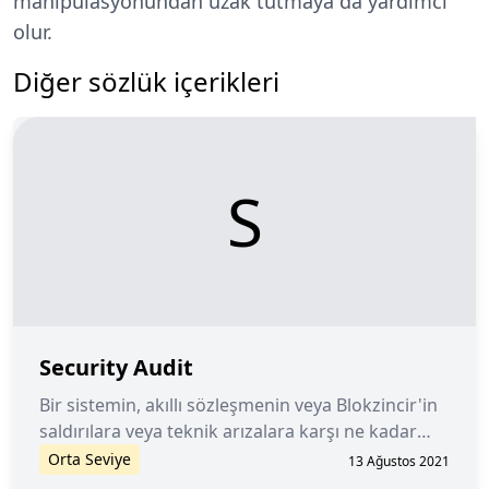
manipülasyonundan uzak tutmaya da yardımcı
olur.
Diğer sözlük içerikleri
S
Security Audit
Bir sistemin, akıllı sözleşmenin veya Blokzincir'in
saldırılara veya teknik arızalara karşı ne kadar
güvenli olduğunu değerlendirmeye yarayan
Orta Seviye
13 Ağustos 2021
sistematik bir analiz.