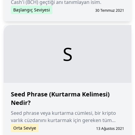
Cash'i (BCH) geçtiği anı tanımlayan isim.
Başlangıç Seviyesi
30 Temmuz 2021
S
Seed Phrase (Kurtarma Kelimesi)
Nedir?
Seed phrase veya kurtarma cümlesi, bir kripto
varlık cüzdanını kurtarmak için gereken tüm
bilgileri depolayan kelimelerin bir listesidir.
Orta Seviye
13 Ağustos 2021