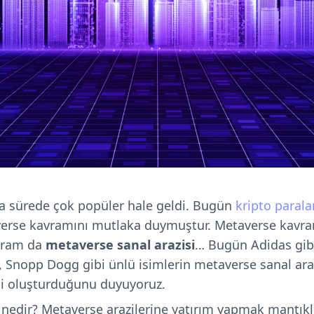
a sürede çok popüler hale geldi. Bugün
kripto parala
erse kavramını mutlaka duymuştur. Metaverse kavra
vram da
metaverse sanal arazisi
… Bugün Adidas gibi 
n, Snopp Dogg gibi ünlü isimlerin metaverse sanal ara
rini oluşturduğunu duyuyoruz.
 nedir? Metaverse arazilerine yatırım yapmak mantıkl