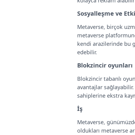
kolayca reklam alabilir
Sosyalleşme ve Etki
Metaverse, birçok uzma
metaverse platformunda
kendi arazilerinde bu g
edebilir.
Blokzincir oyunları
Blokzincir tabanlı oyun
avantajlar sağlayabili
sahiplerine ekstra kay
İş
Metaverse, günümüzde i
oldukları metaverse ara