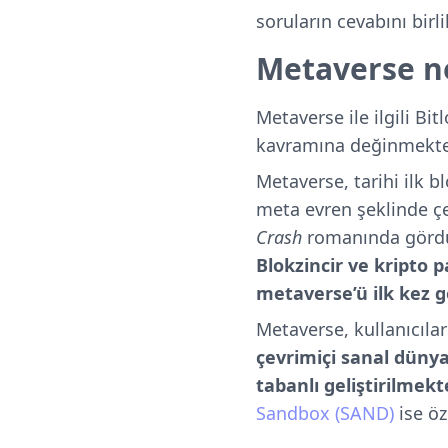
soruların cevabını birl
Metaverse n
Metaverse ile ilgili Bi
kavramına değinmekte
Metaverse, tarihi ilk 
meta evren şeklinde çe
Crash
romanında görd
Blokzincir ve kripto p
metaverse’ü ilk kez g
Metaverse, kullanıcıla
çevrimiçi sanal dünya
tabanlı geliştirilmekt
Sandbox (SAND)
ise öz