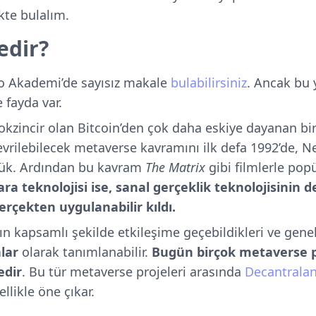
ikte bulalım.
edir?
tlo Akademi’de sayısız makale
bulabilirsiniz
. Ancak bu 
 fayda var.
blokzincir olan Bitcoin’den çok daha eskiye dayanan b
vrilebilecek metaverse kavramını ilk defa 1992’de, 
ük. Ardından bu kavram
The Matrix
gibi filmlerle popü
ara teknolojisi ise, sanal gerçeklik teknolojisinin d
erçekten uygulanabilir kıldı.
rın kapsamlı şekilde etkileşime geçebildikleri ve gen
lar
olarak tanımlanabilir.
Bugün birçok metaverse pr
edir
. Bu tür metaverse projeleri arasında
Decantrala
ellikle öne çıkar.