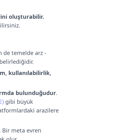
ni oluşturabilir.
lirsiniz.
n de temelde arz -
belirlediğidir.
m, kullanılabilirlik,
tformda bulunduğudur
.
E)
gibi büyük
atformlardaki arazilere
.
Bir meta evren
ek olur.