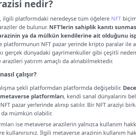
azisi nedir?
ı, ilgili platformdaki neredeyse tüm öğelere
NFT
biçim
araziler de bulunur.
NFT’lerin sahiplik kanıtı sunmas
l arazinin ya da mülkün kendilerine ait olduğunu isp
se platformunun NFT pazar yerinde kripto paralar ile alı
kı gerçek dünyadaki gayrimenkuller gibi çeşitli neden
arazileri yatırım amaçlı da alınabilmektedir.
asıl çalışır?
alışma şekli platformdan platformda değişebilir.
Dece
 metaverse platformları
, kendi sanal dünyalarını bel
NFT pazar yerlerinde alınıp satılır. Bir NFT araziyi birk
 da mümkün olabilir.
ları ise metaverse arazilerin yalnızca kullanım hakkını
üre kullanırsınız. İlgili metaverse arazinin kullanım ha