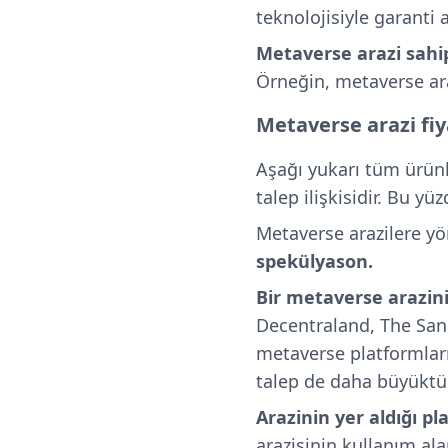
teknolojisiyle garanti a
Metaverse arazi sahipl
Örneğin, metaverse ara
Metaverse arazi fiya
Aşağı yukarı tüm ürünl
talep ilişkisidir. Bu yü
Metaverse arazilere yö
spekülyason.
Bir metaverse arazin
Decentraland, The San
metaverse platformları
talep de daha büyüktür. 
Arazinin yer aldığı pla
arazisinin kullanım ala