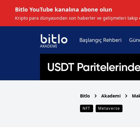
Bitlo YouTube kanalına abone olun
Kripto para dünyasından son haberler ve gelişmeleri takip 
Başlangıç Rehberi
Gün
AKADEMİ
Bitlo
Akademi
Mak
NFT
Metaverse