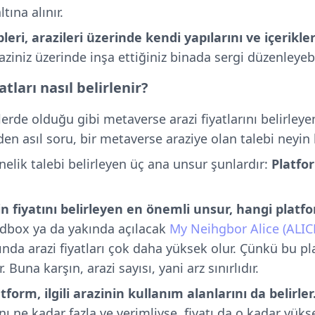
ltına alınır.
eri, arazileri üzerinde kendi yapılarını ve içerikleri
ziniz üzerinde inşa ettiğiniz binada sergi düzenleyebi
tları nasıl belirlenir?
erde olduğu gibi metaverse arazi fiyatlarını belirleye
zden asıl soru, bir metaverse araziye olan talebi neyin 
nelik talebi belirleyen üç ana unsur şunlardır:
Platfor
in fiyatını belirleyen en önemli unsur, hangi pla
dbox ya da yakında açılacak
My Neihgbor Alice (ALIC
nda arazi fiyatları çok daha yüksek olur. Çünkü bu pl
Buna karşın, arazi sayısı, yani arz sınırlıdır.
tform, ilgili arazinin kullanım alanlarını da belirler
nı ne kadar fazla ve verimliyse, fiyatı da o kadar yüks