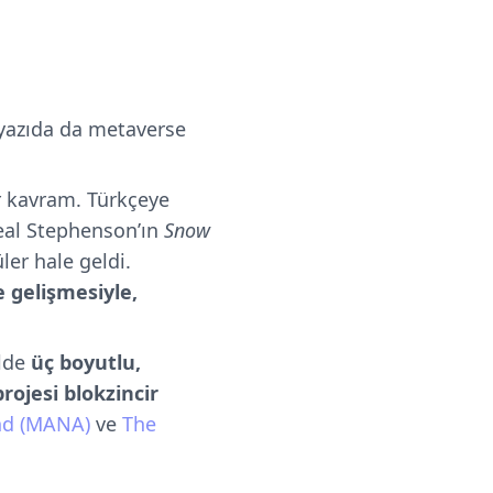
yazıda da metaverse
ir kavram. Türkçeye
Neal Stephenson’ın
Snow
ler hale geldi.
e gelişmesiyle,
elde
üç boyutlu,
ojesi blokzincir
nd (MANA)
ve
The