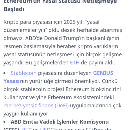
Ethereum’un Yasal Statüsü Netleşmeye
Başladı
Kripto para piyasası için 2025 yılı “yasal
düzenlemeler yılı” oldu desek herhalde abartmış
olmayız. ABD’de Donald Trump’ın başkanlığının
resmen başlamasıyla beraber kripto varlıkların
yasal statüsünün netleşmesi için birçok gelişme
yaşandı. Bu gelişmelerden
ETH
de payını aldı.
Stablecoin
piyasasını düzenleyen
GENIUS
Yasası
’nın yürürlüğe girmesi önemliydi. Çünkü
birçok stablecoin projesi Ethereum blokzincirini
kullanıyor ve yine Ethereum ekosistemindeki
merkeziyetsiz finans (DeFi)
uygulamalarında çok
yaygın kullanılıyor.
ABD Emtia Vadeli İşlemler Komisyonu
(CFTC)
,
BTC
ve
USDC
’nin yanı sıra ETH’nin de