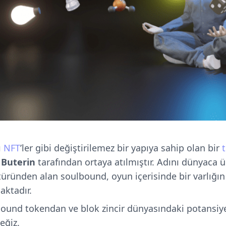
ı
NFT
’ler gibi değiştirilemez bir yapıya sahip olan bir
k Buterin
tarafından ortaya atılmıştır. Adını dünyaca ü
 türünden alan soulbound, oyun içerisinde bir varlığın
ktadır.
und tokendan ve blok zincir dünyasındaki potansiye
eğiz.