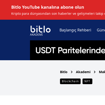
Bitlo YouTube kanalına abone olun
Kripto para dünyasından son haberler ve gelişmeleri takip 
Başlangıç Rehberi
Gün
AKADEMİ
Bitlo
Akademi
Mak
Blockchain
NFT