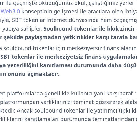
ar
ile geçmişte okuduğumuz okul, çalıştığımız yerleri 
.
Web3.0
konseptinin gelişmesi ile aracılara olan ihti
iyle, SBT tokenlar internet dünyasında hem özgeçmiş 
r yapıya sahipler.
Soulbound tokenlar ile blok zincir 
r şekilde paylaşmadan yetkinlikler karşı tarafa k
 soulbound tokenlar için merkeziyetsiz finans alanın
.
SBT tokenlar
ile merkeziyetsiz finans uygulamala
 veya yeterliliğini kanıtlaması durumunda daha düş
inin önünü açmaktadır.
n platformlarda genellikle kullanıcı yani karşı taraf 
platformundan varlıklarınızı teminat göstererek alabi
edir. Ancak soulbound tokenlar ile yatırımcı tıpkı kl
rliliklerini kanıtlamaları durumunda teminatlarından 