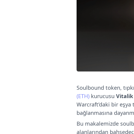
Soulbound token, tıpk
(ETH)
kurucusu
Vitali
Warcraft’daki bir eşya
bağlanmasına dayanma
Bu makalemizde soulbo
alanlarından bahsedec