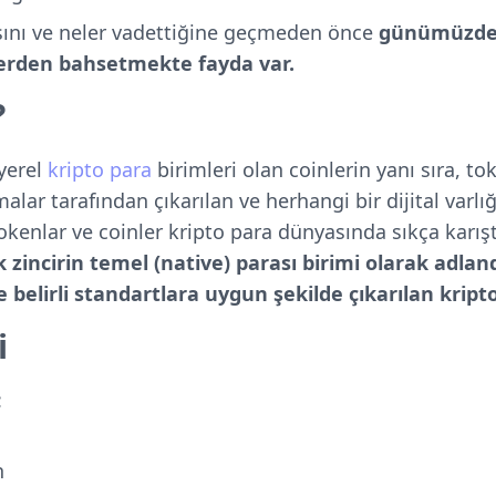
ını ve neler vadettiğine geçmeden önce
günümüzde 
lerden bahsetmekte fayda var.
?
 yerel
kripto para
birimleri olan coinlerin yanı sıra, tok
lar tarafından çıkarılan ve herhangi bir dijital varlığ
Tokenlar ve coinler kripto para dünyasında sıkça karışt
 zincirin temel (native) parası birimi olarak adland
e belirli standartlara uygun şekilde çıkarılan kripto
i
:
n