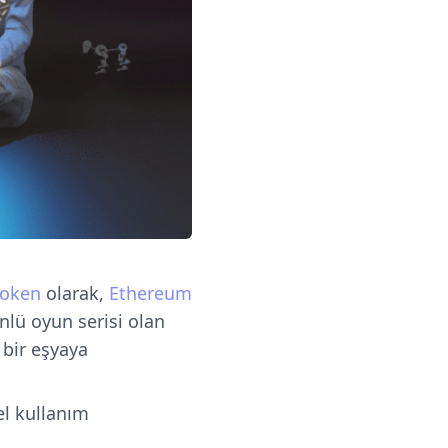
token
olarak,
Ethereum
nlü oyun serisi olan
 bir eşyaya
l kullanım