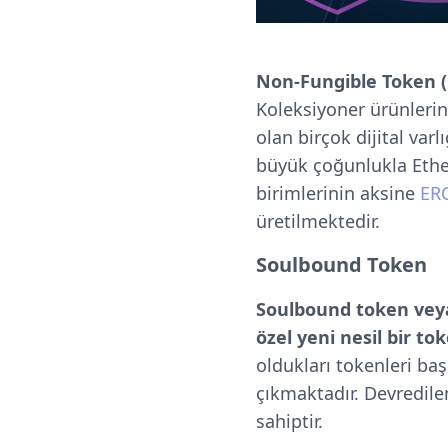
Non-Fungible Token 
Koleksiyoner ürünlerind
olan birçok dijital varl
büyük çoğunlukla Ether
birimlerinin aksine
ER
üretilmektedir.
Soulbound Token
Soulbound token veya
özel yeni nesil bir to
oldukları tokenleri ba
çıkmaktadır.
Devredile
sahiptir.