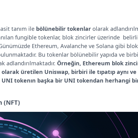
basit tanım ile
bölünebilir tokenlar
olarak adlandırılm
nılan fungible tokenlar, blok zincirler üzerinde belir
 Günümüzde Ethereum, Avalanche ve Solana gibi blok 
lunmaktadır. Bu tokenlar bölünebilir yapıda ve birbirl
rak adlandırılmaktadır.
Örneğin, Ethereum blok zinci
larak üretilen Uniswap, birbiri ile tıpatıp aynı ve
ir UNI tokenın başka bir UNI tokendan herhangi bir
n (NFT)