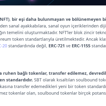
(NFT)
,
bir eşi daha bulunmayan ve bölünemeyen bi
en sanal ayakkabılara, sanal oyun içeriklerinden diji
ığın temelini oluşturmaktadır. NFT’ler blok zincir tekno
eum token standartlarıyla üretilmektedir. Ancak klas
C-20
standardında değil,
ERC-721
ve
ERC-1155
standar
 ruhen bağlı tokenlar, transfer edilemez, devredi
ken standardıdır.
SBT olarak kısaltılan soulbound toke
şkasına transfer edemedikleri yeni bir token standard
mez tokenlar olan, soulbound tokenlar birçok potans