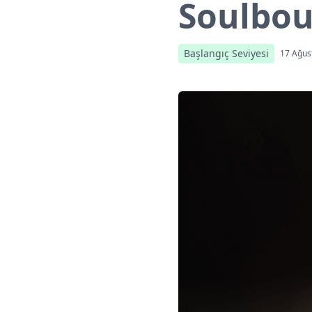
Soulbou
Başlangıç Seviyesi
17 Ağus