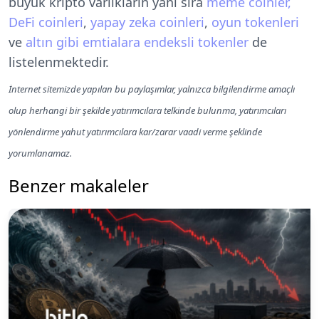
büyük kripto varlıkların yanı sıra
meme coinler,
DeFi coinleri
,
yapay zeka coinleri
,
oyun tokenleri
ve
altın gibi emtialara endeksli tokenler
de
listelenmektedir.
İnternet sitemizde yapılan bu paylaşımlar, yalnızca bilgilendirme amaçlı
olup herhangi bir şekilde yatırımcılara telkinde bulunma, yatırımcıları
yönlendirme yahut yatırımcılara kar/zarar vaadi verme şeklinde
yorumlanamaz.
Benzer makaleler