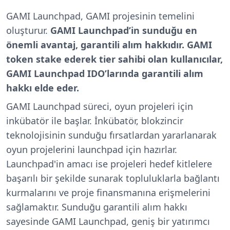
GAMI Launchpad, GAMI projesinin temelini
oluşturur.
GAMI Launchpad’in sunduğu en
önemli avantaj, garantili alım hakkıdır.
GAMI
token stake ederek tier sahibi olan kullanıcılar,
GAMI Launchpad IDO’larında garantili alım
hakkı elde eder.
GAMI Launchpad süreci, oyun projeleri için
inkübatör ile başlar. İnkübatör, blokzincir
teknolojisinin sunduğu fırsatlardan yararlanarak
oyun projelerini launchpad için hazırlar.
Launchpad'in amacı ise projeleri hedef kitlelere
başarılı bir şekilde sunarak topluluklarla bağlantı
kurmalarını ve proje finansmanına erişmelerini
sağlamaktır. Sunduğu garantili alım hakkı
sayesinde GAMI Launchpad, geniş bir yatırımcı