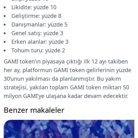
Likidite: yüzde 10
Geliştirme: yüzde 8
Danışmanlar: yüzde 5
Genel satış: yüzde 3
Erken alanlar: yüzde 3
Tohum turu: yüzde 2
GAMI token’ın piyasaya çıktığı ilk 12 ayı takiben
her ay, platformun GAMI token gelirlerinin yüzde
30’unun yakılması da planlanmıştır. Bu yakım
stratejisi, yakılan toplam GAMI token miktarı 50
milyon GAMI’ye ulaşana kadar devam edecektir.
Benzer makaleler