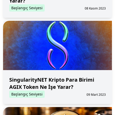
Yarar?
Başlangıç Seviyesi
08 Kasım 2023
SingularityNET Kripto Para Birimi
AGIX Token Ne İşe Yarar?
Başlangıç Seviyesi
09 Mart 2023