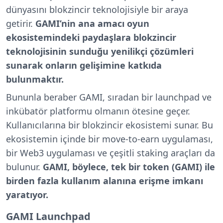
dünyasını blokzincir teknolojisiyle bir araya
getirir.
GAMI’nin ana amacı oyun
ekosistemindeki paydaşlara blokzincir
teknolojisinin sunduğu yenilikçi çözümleri
sunarak onların gelişimine katkıda
bulunmaktır.
Bununla beraber GAMI, sıradan bir launchpad ve
inkübatör platformu olmanın ötesine geçer.
Kullanıcılarına bir blokzincir ekosistemi sunar. Bu
ekosistemin içinde bir move-to-earn uygulaması,
bir Web3 uygulaması ve çeşitli staking araçları da
bulunur.
GAMI, böylece, tek bir token (GAMI) ile
birden fazla kullanım alanına erişme imkanı
yaratıyor.
GAMI Launchpad