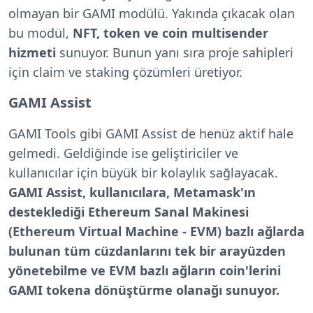
olmayan bir GAMI modülü. Yakında çıkacak olan
bu modül,
NFT, token ve coin multisender
hizmeti
sunuyor. Bunun yanı sıra proje sahipleri
için claim ve staking çözümleri üretiyor.
GAMI Assist
GAMI Tools gibi GAMI Assist de henüz aktif hale
gelmedi. Geldiğinde ise geliştiriciler ve
kullanıcılar için büyük bir kolaylık sağlayacak.
GAMI Assist, kullanıcılara, Metamask'ın
desteklediği Ethereum Sanal Makinesi
(Ethereum Virtual Machine - EVM) bazlı ağlarda
bulunan tüm cüzdanlarını tek bir arayüzden
yönetebilme ve EVM bazlı ağların coin'lerini
GAMI tokena dönüştürme olanağı sunuyor.