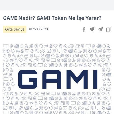
GAMI Nedir? GAMI Token Ne İşe Yarar?
Orta Seviye
10 Ocak 2023