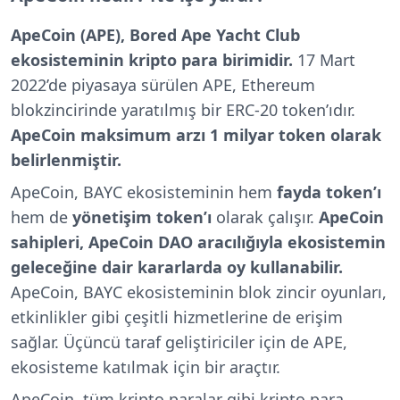
ApeCoin (APE), Bored Ape Yacht Club
ekosisteminin kripto para birimidir.
17 Mart
2022’de piyasaya sürülen APE, Ethereum
blokzincirinde yaratılmış bir ERC-20 token’ıdır.
ApeCoin maksimum arzı 1 milyar token olarak
belirlenmiştir.
ApeCoin, BAYC ekosisteminin hem
fayda token’ı
hem de
yönetişim token’ı
olarak çalışır.
ApeCoin
sahipleri, ApeCoin DAO aracılığıyla ekosistemin
geleceğine dair kararlarda oy kullanabilir.
ApeCoin, BAYC ekosisteminin blok zincir oyunları,
etkinlikler gibi çeşitli hizmetlerine de erişim
sağlar. Üçüncü taraf geliştiriciler için de APE,
ekosisteme katılmak için bir araçtır.
ApeCoin, tüm kripto paralar gibi kripto para