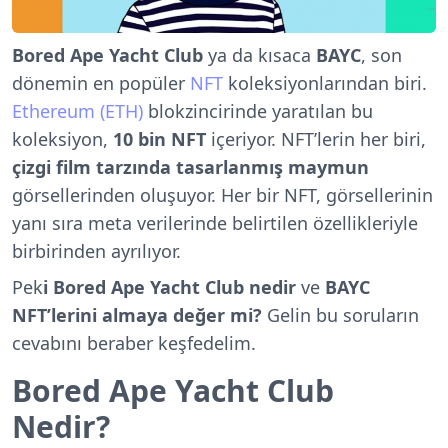
Bored Ape Yacht Club
ya da kısaca
BAYC
, son
dönemin en popüler
NFT
koleksiyonlarından biri.
Ethereum (ETH)
blokzincirinde yaratılan bu
koleksiyon,
10 bin NFT
içeriyor. NFT’lerin her biri,
çizgi film tarzında tasarlanmış maymun
görsellerinden oluşuyor. Her bir NFT, görsellerinin
yanı sıra meta verilerinde belirtilen özellikleriyle
birbirinden ayrılıyor.
Pek
i Bored Ape Yacht Club nedir
ve
BAYC
NFT’lerini almaya değer mi?
Gelin bu soruların
cevabını beraber keşfedelim.
Bored Ape Yacht Club
Nedir?