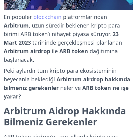
En popüler
blockchain
platformlarından
Arbitrum
, uzun süredir beklenen kripto para
birimi ARB token’ı nihayet piyasa sürüyor.
23
Mart 2023
tarihinde gerçekleşmesi planlanan
Arbitrum airdrop
ile
ARB token
dağıtımına
başlanacak.
Peki aylardır tüm kripto para ekosisteminin
heyecanla beklediği
Arbitrum airdrop hakkında
bilmeniz gerekenler
neler ve
ARB token ne işe
yarar?
Arbitrum Aidrop Hakkında
Bilmeniz Gerekenler
ARB token airdrop’u, son yıllarda kripto para