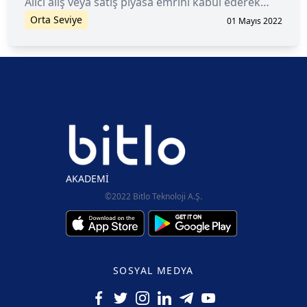
Alıcı alış veya satış piyasa emrini kabul ederek
tamamlar. Piyasa Alıcıları, likidite alıcıları olarak da
Orta Seviye
01 Mayıs 2022
bilinir.
AKADEMİ
©2022 Bitlo Teknoloji A.Ş.
SOSYAL MEDYA