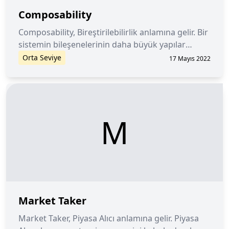
Composability
Composability, Bireştirilebilirlik anlamına gelir. Bir
sistemin bileşenelerinin daha büyük yapılar
halinde yeniden birleştirilmes ve birinin çıktısının
Orta Seviye
17 Mayıs 2022
diğerinin girdisi olabilmesidir. Kısaca, birbirine
bağlanan bir lego bütünüdür.
M
Market Taker
Market Taker, Piyasa Alıcı anlamına gelir. Piyasa