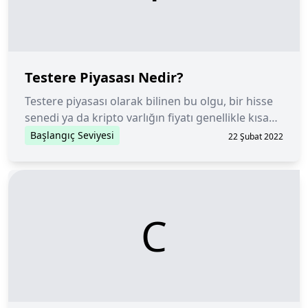
Testere Piyasası Nedir?
Testere piyasası olarak bilinen bu olgu, bir hisse
senedi ya da kripto varlığın fiyatı genellikle kısa
bir süre içinde yön değiştirdiğinde ortaya çıkar.
Başlangıç Seviyesi
22 Şubat 2022
C