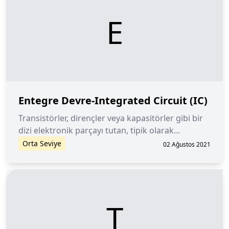
E
Entegre Devre-Integrated Circuit (IC)
Transistörler, dirençler veya kapasitörler gibi bir
dizi elektronik parçayı tutan, tipik olarak
silikondan yapılmış küçük bir çip.
Orta Seviye
02 Ağustos 2021
T