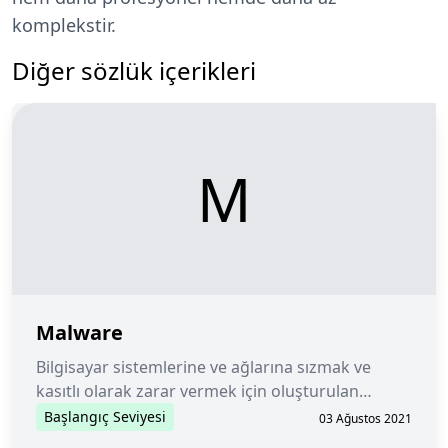
komplekstir.
Diğer sözlük içerikleri
M
Malware
Bilgisayar sistemlerine ve ağlarına sızmak ve
kasıtlı olarak zarar vermek için oluşturulan
herhangi bir yazılım programı veya kodu.
Başlangıç Seviyesi
03 Ağustos 2021