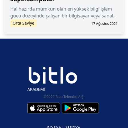
Halihazırda mümkün olan en yüksek bilgi işlem
gücü düzeyinde çalışan bir bilgisayar veya sanal
makine.
Orta Seviye
17 Ağustos 2021
AKADEMİ
©2022 Bitlo Teknoloji A.Ş.
SOSYAL MEDYA