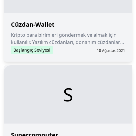
Cüzdan-Wallet
Kripto para birimleri göndermek ve almak için
kullanılır. Yazılım cüzdanları, donanım cüzdanları
ve kağıt cüzdanlar gibi farklı türleri
Başlangıç Seviyesi
18 Ağustos 2021
bulunmaktadır.
S
Supercomputer