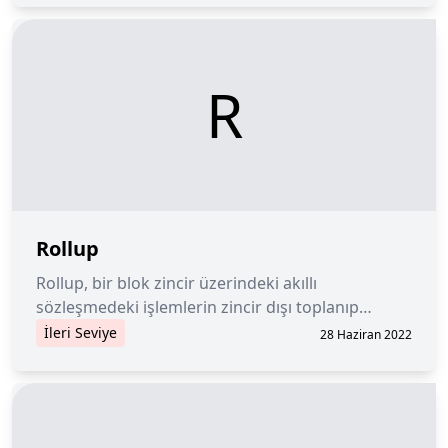
R
Rollup
Rollup, bir blok zincir üzerindeki akıllı
sözleşmedeki işlemlerin zincir dışı toplanıp
yeniden ana blok zincire iletilmesidir.
İleri Seviye
28 Haziran 2022