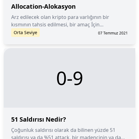
Allocation-Alokasyon
Arz edilecek olan kripto para varlığının bir
kısmının tahsis edilmesi, bir amaç İçin
ayrılmasıdır. Tahsis edilen tutarı arz eden
Orta Seviye
07 Temmuz 2021
yönetim, bu tutarı projede yer alan departmanlar
veya yatırımcılar arasında dağıtabilir.
0-9
51 Saldırısı Nedir?
Çoğunluk saldırısı olarak da bilinen yüzde 51
saldırısı ya da %51 attack, bir madencinin ya da