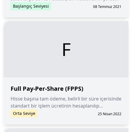
madenci grubunun, ağın hesaplama gücünün
Başlangıç Seviyesi
08 Temmuz 2021
yüzde 50'sinden fazlasını kontrol etmesidir.
F
Full Pay-Per-Share (FPPS)
Hisse başına tam ödeme, belirli bir süre içerisinde
standart bir işlem ücretinin hesaplanılıp
havuzdaki hash gücü katkılarına göre
Orta Seviye
25 Nisan 2022
madencilere dağıtılması yöntemidir.