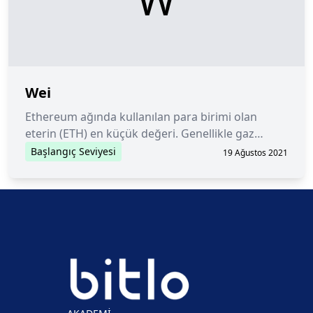
Wei
Ethereum ağında kullanılan para birimi olan
eterin (ETH) en küçük değeri. Genellikle gaz
fiyatlarından bahsederken kullanılır.
Başlangıç Seviyesi
19 Ağustos 2021