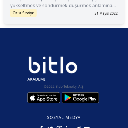
yükseltmek ve söndürmek-düşürmek anlamına
gelir.
Orta Seviye
31 Mayıs 2022
AKADEMİ
©2022 Bitlo Teknoloji A.Ş.
SOSYAL MEDYA