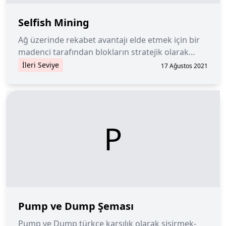
Selfish Mining
Ağ üzerinde rekabet avantajı elde etmek için bir
madenci tarafından blokların stratejik olarak
durdurulması ve serbest bırakılması.
İleri Seviye
17 Ağustos 2021
P
Pump ve Dump Şeması
Pump ve Dump türkçe karşılık olarak şişirmek-