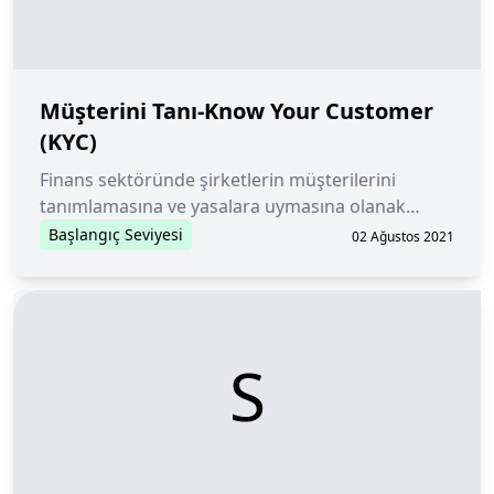
Müşterini Tanı-Know Your Customer
(KYC)
Finans sektöründe şirketlerin müşterilerini
tanımlamasına ve yasalara uymasına olanak
tanıyan standart bir prosedür.
Başlangıç Seviyesi
02 Ağustos 2021
S