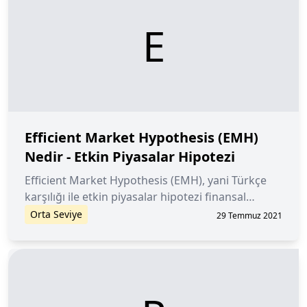
E
Efficient Market Hypothesis (EMH)
Nedir - Etkin Piyasalar Hipotezi
Efficient Market Hypothesis (EMH), yani Türkçe
karşılığı ile etkin piyasalar hipotezi finansal
piyasaların herhangi bir zamanda varlıkların
Orta Seviye
29 Temmuz 2021
fiyatına ilişkin mevcut tüm bilgileri yansıttığını
öngören bir ekonomi teorisidir.