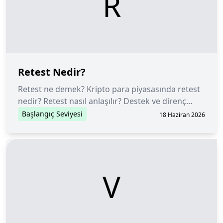
R
Retest Nedir?
Retest ne demek? Kripto para piyasasında retest
nedir? Retest nasıl anlaşılır? Destek ve direnç
seviyeleri yeniden test etme hareketi için neden
Başlangıç Seviyesi
18 Haziran 2026
önemlidir?
V