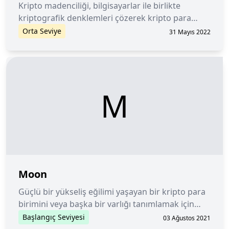
Kripto madenciliği, bilgisayarlar ile birlikte
kriptografik denklemleri çözerek kripto para
kazanmak anlamına gelir.
Orta Seviye
31 Mayıs 2022
M
Moon
Güçlü bir yükseliş eğilimi yaşayan bir kripto para
birimini veya başka bir varlığı tanımlamak için
kullanılan konuşma diline özgü bir ifade.
Başlangıç Seviyesi
03 Ağustos 2021