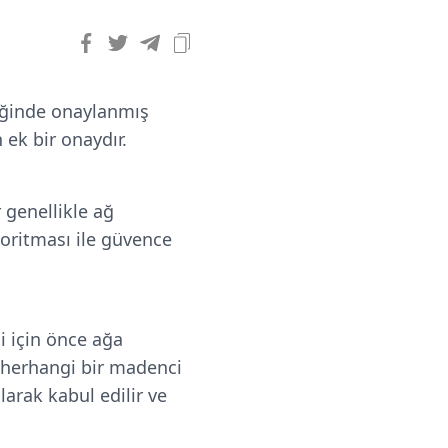
diğinde onaylanmış
 ek bir onaydır.
r genellikle ağ
goritması ile güvence
i için önce ağa
z herhangi bir madenci
arak kabul edilir ve