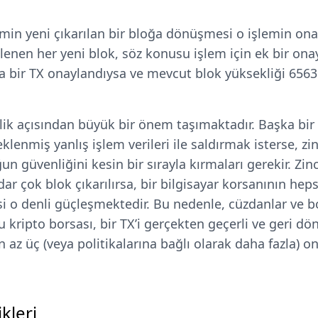
min yeni çıkarılan bir bloğa dönüşmesi o işlemin on
lenen her yeni blok, söz konusu işlem için ek bir onay
 bir TX onaylandıysa ve mevcut blok yüksekliği 656312
lik açısından büyük bir önem taşımaktadır. Başka bir d
klenmiş yanlış işlem verileri ile saldırmak isterse, zin
n güvenliğini kesin bir sırayla kırmaları gerekir. Zinci
ar çok blok çıkarılırsa, bir bilgisayar korsanının hep
si o denli güçleşmektedir. Bu nedenle, cüzdanlar ve b
u kripto borsası, bir TX’i gerçekten geçerli ve geri 
az üç (veya politikalarına bağlı olarak daha fazla) on
kleri