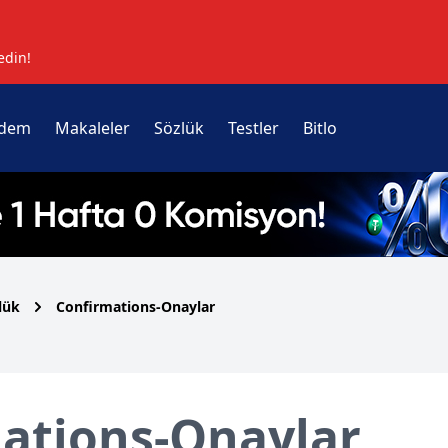
edin!
dem
Makaleler
Sözlük
Testler
Bitlo
lük
Confirmations-Onaylar
ations-Onaylar