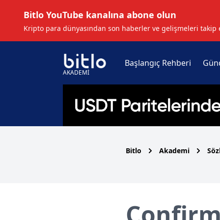
Bitlo YouTube kanalına abone olun
Kripto para dünyasından son haberler ve gelişmeleri takip 
Başlangıç Rehberi
Gün
AKADEMİ
Bitlo
Akademi
Söz
Confirm