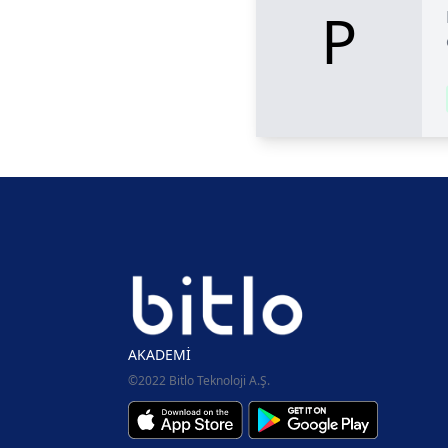
P
AKADEMİ
©2022 Bitlo Teknoloji A.Ş.