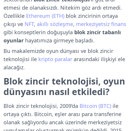
etmesi de olanaksızdı. Nitekim göz ardı etmedi.
Özellikle
Ethereum (ETH)
blok zincirinin ortaya
çıkışı ve
NFT
,
akıllı sözleşme
,
merkeziyetsiz finans
gibi konseptlerin doğuşuyla
blok zincir tabanlı
oyunlar
hayatımıza girmeye başladı.
Bu makalemizde oyun dünyası ve blok zincir
teknolojisi ile
kripto paralar
arasındaki ilişkiyi ele
alacağız.
Blok zincir teknolojisi, oyun
dünyasını nasıl etkiledi?
Blok zincir teknolojisi, 2009’da
Bitcoin (BTC)
ile
ortaya çıktı. Bitcoin, eşler arası para transferine
olanak sağlıyordu ancak üzerinde merkeziyetsiz
uygulamalar oluşturmak mümkün değildi. 2015