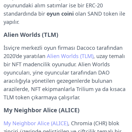
oyunundaki alım satımlar ise bir ERC-20
standardında bir
oyun coini
olan SAND token ile
yapılır.
Alien Worlds (TLM)
İsviçre merkezli oyun firması Dacoco tarafından
2020’de yaratılan
Alien Worlds (TLM)
, uzay temalı
bir NFT madencilik oyunudur. Alien Worlds
oyuncuları, yine oyuncular tarafından DAO
aracılığıyla yönetilen gezegenlerde bulunan
arazilerde, NFT ekipmanlarla Trilium ya da kısaca
TLM token çıkarmaya çalışırlar.
My Neighbor Alice (ALICE)
My Neighbor Alice (ALICE)
, Chromia (CHR) blok
zinciri üzerinde geliştirilen ve çiftçilik temalı bir