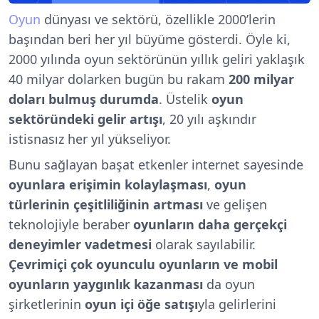
Oyun
dünyası ve sektörü, özellikle 2000’lerin
başından beri her yıl büyüme gösterdi. Öyle ki,
2000 yılında oyun sektörünün yıllık geliri yaklaşık
40 milyar dolarken bugün bu rakam
200 milyar
doları bulmuş durumda
. Üstelik
oyun
sektöründeki gelir artışı
, 20 yılı aşkındır
istisnasız her yıl yükseliyor.
Bunu sağlayan başat etkenler internet sayesinde
oyunlara erişimin kolaylaşması
,
oyun
türlerinin çeşitliliğinin artması
ve gelişen
teknolojiyle beraber
oyunların daha gerçekçi
deneyimler vadetmesi
olarak sayılabilir.
Çevrimiçi çok oyunculu oyunların ve mobil
oyunların yaygınlık kazanması
da oyun
şirketlerinin
oyun içi öğe satışı
yla gelirlerini