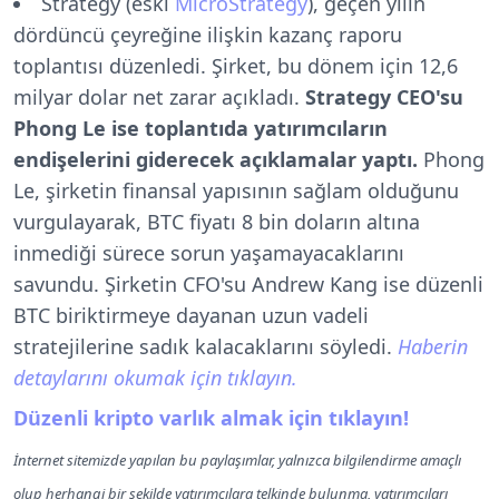
Strategy (eski
MicroStrategy
), geçen yılın
dördüncü çeyreğine ilişkin kazanç raporu
toplantısı düzenledi. Şirket, bu dönem için 12,6
milyar dolar net zarar açıkladı.
Strategy CEO'su
Phong Le ise toplantıda yatırımcıların
endişelerini giderecek açıklamalar yaptı.
Phong
Le, şirketin finansal yapısının sağlam olduğunu
vurgulayarak, BTC fiyatı 8 bin doların altına
inmediği sürece sorun yaşamayacaklarını
savundu. Şirketin CFO'su Andrew Kang ise düzenli
BTC biriktirmeye dayanan uzun vadeli
stratejilerine sadık kalacaklarını söyledi.
Haberin
detaylarını okumak için tıklayın.
Düzenli kripto varlık almak için tıklayın!
İnternet sitemizde yapılan bu paylaşımlar, yalnızca bilgilendirme amaçlı
olup herhangi bir şekilde yatırımcılara telkinde bulunma, yatırımcıları