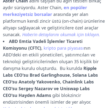
Aster Chain
adını taşıyan bu ağın testleri birkaç
aydır sürüyordu. Aster Chain,
en popüler
merkeziyetsiz borsalar
arasında yer alan
platformun kendi zincir üstü (on-chain) ürünlerine
altyapı sağlayacak ve geliştiricilere özel araçlar
sunacak.
Haberin detaylarını okumak için tıklayın.
ABD Emtia Vadeli İşlemler Ticareti
Komisyonu (CFTC)
,
kripto para piyasası
nın
ABD'deki en etkili yöneticileri, yatırımcıları ve
teknoloji geliştiricilerinden oluşan 35 kişilik bir
danışma kurulu oluşturdu. Bu kurulda
Ripple
Labs CEO'su Brad Garlinghouse, Solana Labs
CEO'su Anatoly Yakovenko, Chainlink Labs
CEO'su Sergey Nazarov ve Uniswap Labs
CEO'su Hayden Adams
gibi blokzincir
endüstrisinden önemli isimler de yer alıyor.