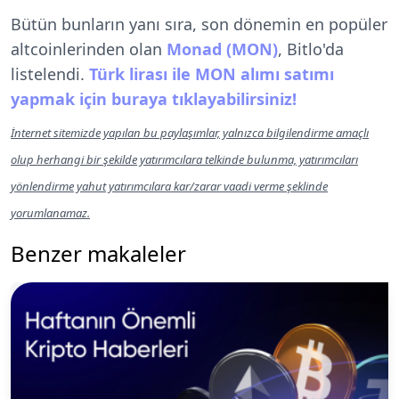
Bütün bunların yanı sıra, son dönemin en popüler
altcoinlerinden olan
Monad (MON)
, Bitlo'da
listelendi.
Türk lirası ile MON alımı satımı
yapmak için buraya tıklayabilirsiniz!
İnternet sitemizde yapılan bu paylaşımlar, yalnızca bilgilendirme amaçlı
olup herhangi bir şekilde yatırımcılara telkinde bulunma, yatırımcıları
yönlendirme yahut yatırımcılara kar/zarar vaadi verme şeklinde
yorumlanamaz.
Benzer makaleler