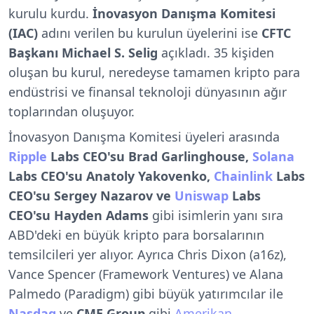
kurulu kurdu.
İnovasyon Danışma Komitesi
(IAC)
adını verilen bu kurulun üyelerini ise
CFTC
Başkanı Michael S. Selig
açıkladı. 35 kişiden
oluşan bu kurul, neredeyse tamamen kripto para
endüstrisi ve finansal teknoloji dünyasının ağır
toplarından oluşuyor.
İnovasyon Danışma Komitesi üyeleri arasında
Ripple
Labs CEO'su Brad Garlinghouse,
Solana
Labs CEO'su Anatoly Yakovenko,
Chainlink
Labs
CEO'su Sergey Nazarov ve
Uniswap
Labs
CEO'su Hayden Adams
gibi isimlerin yanı sıra
ABD'deki en büyük kripto para borsalarının
temsilcileri yer alıyor. Ayrıca Chris Dixon (a16z),
Vance Spencer (Framework Ventures) ve Alana
Palmedo (Paradigm) gibi büyük yatırımcılar ile
Nasdaq
ve
CME Group
gibi
Amerikan