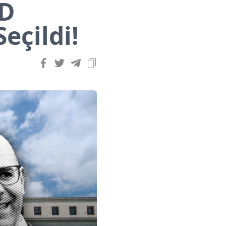
ED
eçildi!