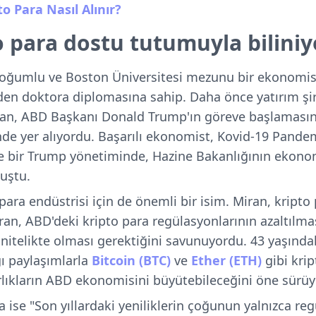
pto Para Nasıl Alınır?
o para dostu tutumuyla biliniy
oğumlu ve Boston Üniversitesi mezunu bir ekonomis
den doktora diplomasına sahip. Daha önce yatırım şi
Miran, ABD Başkanı Donald Trump'ın göreve başlamas
e yer alıyordu. Başarılı ekonomist, Kovid-19 Pandem
ne bir Trump yönetiminde, Hazine Bakanlığının ekonom
uştu.
ara endüstrisi için de önemli bir isim. Miran, kripto
iran, ABD'deki kripto para regülasyonlarının azaltılma
 nitelikte olması gerektiğini savunuyordu. 43 yaşında
ı paylaşımlarla
Bitcoin (BTC)
ve
Ether (ETH)
gibi kript
arlıkların ABD ekonomisini büyütebileceğini öne sürü
 ise "Son yıllardaki yeniliklerin çoğunun yalnızca re