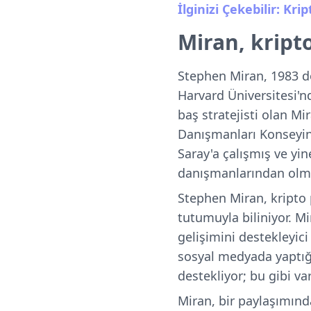
İlginizi Çekebilir: Kri
Miran, kript
Stephen Miran, 1983 d
Harvard Üniversitesi'n
baş stratejisti olan 
Danışmanları Konseyind
Saray'a çalışmış ve yi
danışmanlarından olm
Stephen Miran, kripto p
tutumuyla biliniyor. M
gelişimini destekleyici
sosyal medyada yaptığ
destekliyor; bu gibi v
Miran, bir paylaşımında