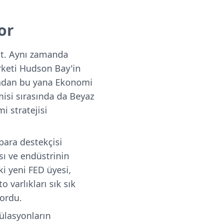
or
t. Aynı zamanda
rketi Hudson Bay'in
ından bu yana Ekonomi
isi sırasında da Beyaz
i stratejisi
 para destekçisi
sı ve endüstrinin
ki yeni FED üyesi,
o varlıkları sık sık
yordu.
gülasyonların