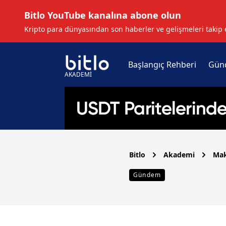
Bitlo YouTube kanalına abone olun
Kripto para dünyasından son haberler ve gelişmeleri takip 
Başlangıç Rehberi
Gün
AKADEMİ
Bitlo
Akademi
Mak
Gündem