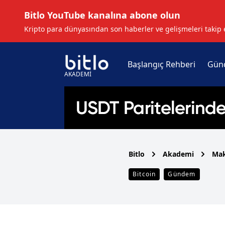
Bitlo YouTube kanalına abone olun
Kripto para dünyasından son haberler ve gelişmeleri takip 
Başlangıç Rehberi
Gün
AKADEMİ
Bitlo
Akademi
Mak
Bitcoin
Gündem