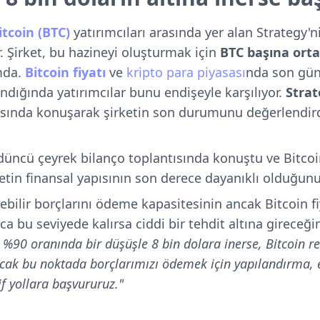
itcoin (BTC)
yatırımcıları arasında yer alan Strategy'n
. Şirket, bu hazineyi oluşturmak için
BTC başına
orta
mda.
Bitcoin fiyatı
ve
kripto para piyasası
nda son gün
ndığında yatırımcılar bunu endişeyle karşılıyor.
Strat
ısında konuşarak şirketin son durumunu değerlendird
düncü çeyrek bilanço toplantısında konuştu ve Bitcoi
tin finansal yapısının son derece dayanıklı olduğunu
ebilir borçlarını ödeme kapasitesinin ancak Bitcoin fi
ca bu seviyede kalırsa ciddi bir tehdit altına gireceğin
ı %90 oranında bir düşüşle 8 bin dolara inerse, Bitcoin re
cak bu noktada borçlarımızı ödemek için yapılandırma, ek
f yollara başvururuz."