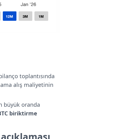
bilanço toplantısında
alama alış maliyetinin
n büyük oranda
BTC biriktirme
 açıklaması