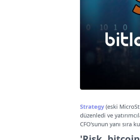
Strategy
(eski MicroSt
düzenledi ve yatırımcıl
CFO'sunun yanı sıra k
'Risk, bitcoi