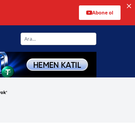
Abone ol
yok'