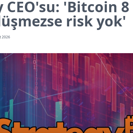
 CEO'su: 'Bitcoin 8
düşmezse risk yok'
t 2026