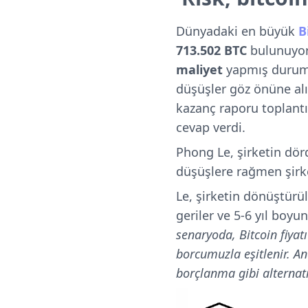
Dünyadaki en büyük
B
713.502 BTC
bulunuyor
maliyet
yapmış duru
düşüşler göz önüne alı
kazanç raporu toplant
cevap verdi.
Phong Le, şirketin dör
düşüşlere rağmen şirke
Le, şirketin dönüştürül
geriler ve 5-6 yıl boyun
senaryoda, Bitcoin fiyat
borcumuzla eşitlenir. An
borçlanma gibi alternati