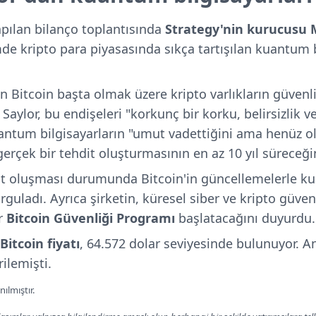
pılan bilanço toplantısında
Strategy'nin kurucusu 
 kripto para piyasasında sıkça tartışılan kuantum b
n Bitcoin başta olmak üzere kripto varlıkların güvenli
 Saylor, bu endişeleri "korkunç bir korku, belirsizlik 
kuantum bilgisayarların "umut vadettiğini ama henüz 
n gerçek bir tehdit oluşturmasının en az 10 yıl süreceği
dit oluşması durumunda Bitcoin'in güncellemelerle ku
urguladı. Ayrıca şirketin, küresel siber ve kripto güven
r
Bitcoin Güvenliği Programı
başlatacağını duyurdu.
Bitcoin fiyatı
, 64.572 dolar seviyesinde bulunuyor. A
rilemişti.
ılmıştır.