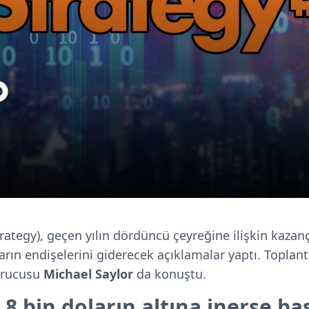
rategy), geçen yılın dördüncü çeyreğine ilişkin kazanç
arın endişelerini giderecek açıklamalar yaptı. Toplant
urucusu
Michael Saylor
da konuştu.
n 8 bin doların altına inerse ba