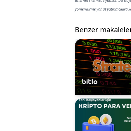
İnternet sitemizde yapılan bu payl
yönlendirme yahut yatırımcılara 
Benzer makalele