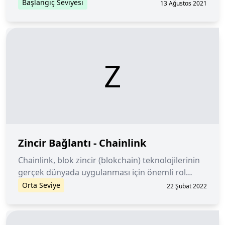
Başlangıç Seviyesi
13 Ağustos 2021
Z
Zincir Bağlantı - Chainlink
Chainlink, blok zincir (blokchain) teknolojilerinin
gerçek dünyada uygulanması için önemli rol
üstlenen, merkezi olmayan bir oracle ağıdır.
Orta Seviye
22 Şubat 2022