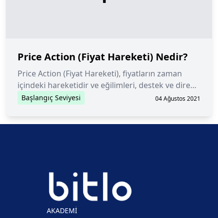
Price Action (Fiyat Hareketi) Nedir?
Price Action (Fiyat Hareketi), fiyatların zaman
içindeki hareketidir ve eğilimleri, destek ve direnç
seviyelerini ve potansiyel ters dönüşleri
Başlangıç Seviyesi
04 Ağustos 2021
belirlemek için kullanılabilir.
AKADEMİ