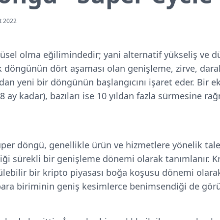
t 2022
sel olma eğilimindedir; yani alternatif yükseliş ve 
ik döngünün dört aşaması olan genişleme, zirve, dar
dından yeni bir döngünün başlangıcını işaret eder. Bir
18 ay kadar), bazıları ise 10 yıldan fazla sürmesine r
süper döngü, genellikle ürün ve hizmetlere yönelik tal
ği sürekli bir genişleme dönemi olarak tanımlanır. K
ülebilir bir kripto piyasası boğa koşusu dönemi olarak
para biriminin geniş kesimlerce benimsendiği de görü