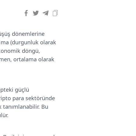
düşüş dönemlerine
alma (durgunluk olarak
 ekonomik döngü,
ağmen, ortalama olarak
epteki güçlü
ripto para sektöründe
 tanımlanabilir. Bu
lür.