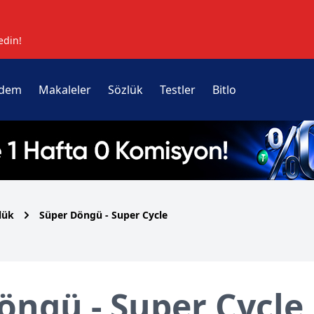
edin!
dem
Makaleler
Sözlük
Testler
Bitlo
lük
Süper Döngü - Super Cycle
öngü - Super Cycle