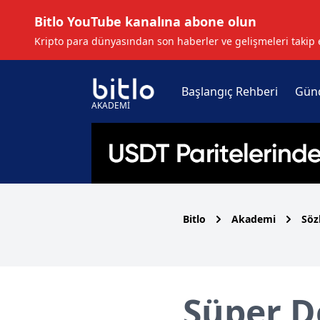
Bitlo YouTube kanalına abone olun
Kripto para dünyasından son haberler ve gelişmeleri takip 
Başlangıç Rehberi
Gün
AKADEMİ
Bitlo
Akademi
Söz
Süper D