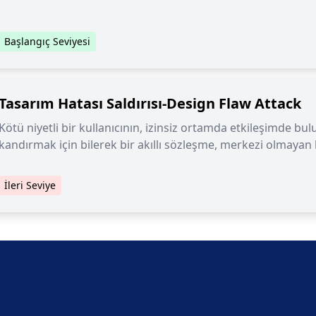
Başlangıç Seviyesi
Tasarım Hatası Saldırısı-Design Flaw Attack
Kötü niyetli bir kullanıcının, izinsiz ortamda etkileşimde bul
kandırmak için bilerek bir akıllı sözleşme, merkezi olmayan b
kusurları bilen başka bir yazılım oluşturduğu bir saldırı.
İleri Seviye