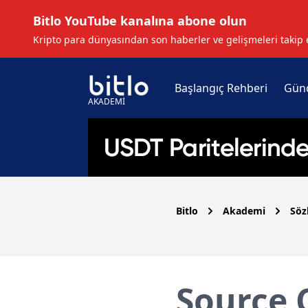
Bitlo YouTube kanalına abone olun
Kripto para dünyasından son haberler ve gelişmeleri takip 
Başlangıç Rehberi
Gün
AKADEMİ
Bitlo
Akademi
Söz
Source 