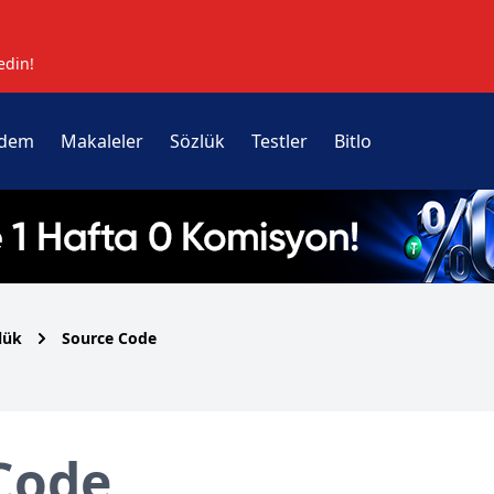
edin!
dem
Makaleler
Sözlük
Testler
Bitlo
lük
Source Code
Code