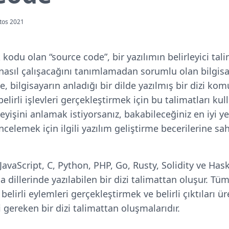
tos 2021
 kodu olan “source code”, bir yazılımın belirleyici tali
 nasıl çalışacağını tanımlamadan sorumlu olan bilgisa
, bilgisayarın anladığı bir dilde yazılmış bir dizi komu
lirli işlevleri gerçekleştirmek için bu talimatları kull
şleyişini anlamak istiyorsanız, bakabileceğiniz en iyi y
ncelemek için ilgili yazılım geliştirme becerilerine sa
avaScript, C, Python, PHP, Go, Rusty, Solidity ve Haskel
 dillerinde yazılabilen bir dizi talimattan oluşur. 
i belirli eylemleri gerçekleştirmek ve belirli çıktıları ü
i gereken bir dizi talimattan oluşmalarıdır.