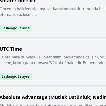
Smart Contract
Önceden belirlenmiş koşullar karşılanması durumunda belirl
otomatik sözleşmeler.
Başlangıç Seviyesi
UTC Time
Kripto para dünyası UTC Saat dilimi bağlamında çalışır. Çoğu
aksine, kripto para dünyası 7/24 aktif haldedir. Bu nedende
dilimi dünyanın farklı yerlerinde bulunan yatırımcılar için orta
Başlangıç Seviyesi
Absolute Advantage (Mutlak Üstünlük) Nedir
Mutlak üstünlük ya da absolute advantage, bir ülkenin, birey