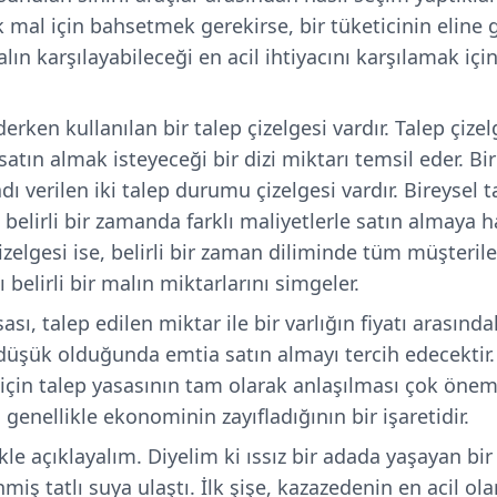
mal için bahsetmek gerekirse, bir tüketicinin eline 
alın karşılayabileceği en acil ihtiyacını karşılamak iç
erken kullanılan bir talep çizelgesi vardır. Talep çizelg
satın almak isteyeceği bir dizi miktarı temsil eder. Bir
dı verilen iki talep durumu çizelgesi vardır. Bireysel ta
ın belirli bir zamanda farklı maliyetlerle satın almaya 
çizelgesi ise, belirli bir zaman diliminde tüm müşterile
 belirli bir malın miktarlarını simgeler.
sı, talep edilen miktar ile bir varlığın fiyatı arasındaki
r düşük olduğunda emtia satın almayı tercih edecektir.
için talep yasasının tam olarak anlaşılması çok öneml
 genellikle ekonominin zayıfladığının bir işaretidir.
kle açıklayalım. Diyelim ki ıssız bir adada yaşayan bi
nmiş tatlı suya ulaştı. İlk şişe, kazazedenin en acil ol