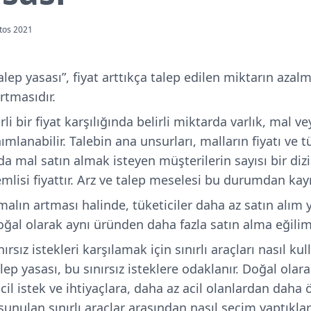
tos 2021
ep yasası”, fiyat arttıkça talep edilen miktarın azalm
rtmasıdır.
irli bir fiyat karşılığında belirli miktarda varlık, mal
mlanabilir. Talebin ana unsurları, malların fiyatı ve tü
arda mal satın almak isteyen müşterilerin sayısı bir diz
mlisi fiyattır. Arz ve talep meselesi bu durumdan ka
a malın artması halinde, tüketiciler daha az satın alım
oğal olarak aynı üründen daha fazla satın alma eğilim
rsız istekleri karşılamak için sınırlı araçları nasıl kul
alep yasası, bu sınırsız isteklere odaklanır. Doğal ola
il istek ve ihtiyaçlara, daha az acil olanlardan daha ö
sunulan sınırlı araçlar arasından nasıl seçim yaptıklar