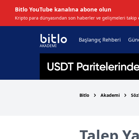
Bitlo YouTube kanalına abone olun
Kripto para dünyasından son haberler ve gelişmeleri takip 
Başlangıç Rehberi
Gün
AKADEMİ
Bitlo
Akademi
Söz
Talep Ya