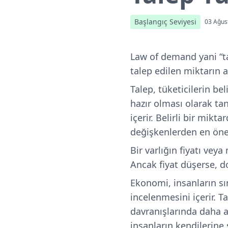
Başlangıç Seviyesi
03 Ağus
Law of demand yani “tal
talep edilen miktarın a
Talep, tüketicilerin bel
hazır olması olarak tanı
içerir. Belirli bir mikt
değişkenlerden en öne
Bir varlığın fiyatı vey
Ancak fiyat düşerse, d
Ekonomi, insanların sını
incelenmesini içerir. T
davranışlarında daha ac
insanların kendilerine 