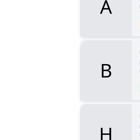
A
B
H