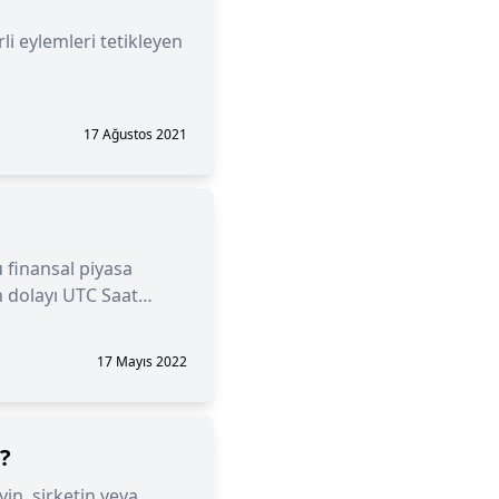
i eylemleri tetikleyen
17 Ağustos 2021
 finansal piyasa
n dolayı UTC Saat
k bir belirteçtir.
17 Mayıs 2022
?
in, şirketin veya