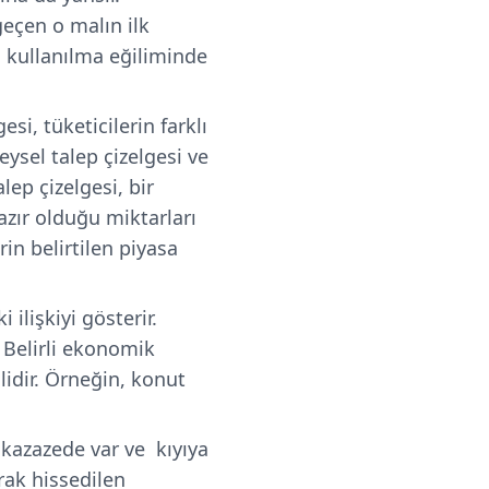
geçen o malın ilk
in kullanılma eğiliminde
esi, tüketicilerin farklı
eysel talep çizelgesi ve
lep çizelgesi, bir
hazır olduğu miktarları
rin belirtilen piyasa
 ilişkiyi gösterir.
 Belirli ekonomik
idir. Örneğin, konut
r kazazede var ve kıyıya
arak hissedilen