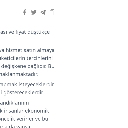
ası ve fiyat düştükçe
 veya hizmet satın almaya
keticilerin tercihlerini
i değişkene bağlıdır. Bu
ynaklanmaktadır.
 yapmak isteyeceklerdir.
i göstereceklerdir.
landıklarının
rak insanlar ekonomik
ncelik verirler ve bu
ına da yansır.