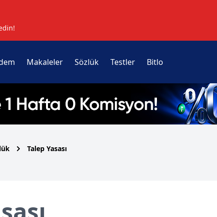
edin!
dem
Makaleler
Sözlük
Testler
Bitlo
lük
Talep Yasası
sası