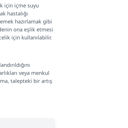
ek için içme suyu
rak hastalığı
 yemek hazırlamak gibi
edenin ona eşlik etmesi
lik için kullanılabilir.
landırıldığını
varlıkları veya menkul
ma, talepteki bir artış