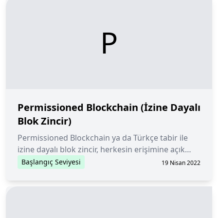
P
Permissioned Blockchain (İzine Dayalı
Blok Zincir)
Permissioned Blockchain ya da Türkçe tabir ile
izine dayalı blok zincir, herkesin erişimine açık
olmayan dağıtık defter teknoloji kullanan bir blok
Başlangıç Seviyesi
19 Nisan 2022
zincirdir.