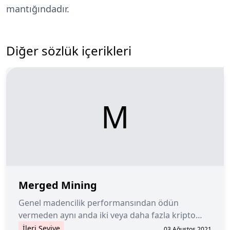
mantığındadır.
Diğer sözlük içerikleri
M
Merged Mining
Genel madencilik performansından ödün
vermeden aynı anda iki veya daha fazla kripto
para madenciliği yapma eylemi.
İleri Seviye
03 Ağustos 2021