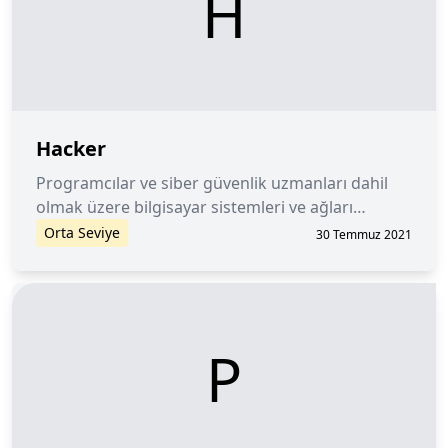
H
Hacker
Programcılar ve siber güvenlik uzmanları dahil
olmak üzere bilgisayar sistemleri ve ağları
hakkında ileri düzeyde bilgi sahibi olan bir kişi.
Orta Seviye
30 Temmuz 2021
P