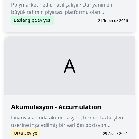
Polymarket nedir, nasıl çalışır? Dünyanın en
büyük tahmin piyasası platformu olan
Polymarket'in kurucusu kim? Polymarket ne
Başlangıç Seviyesi
21 Temmuz 2026
zaman kuruldu?
A
Akümülasyon - Accumulation
Finans alanında akümülasyon, birden fazla işlem
üzerine inşa edilmiş bir varlığın pozisyon
büyüklüğündeki artışı ifade eder.
Orta Seviye
29 Aralık 2021