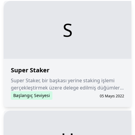
S
Super Staker
Super Staker, bir başkası yerine staking işlemi
gerçekleştirmek üzere delege edilmiş düğümleri
ifade eder.
Başlangıç Seviyesi
05 Mayıs 2022