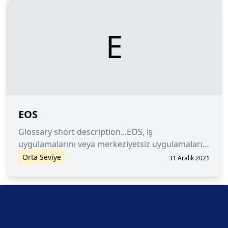
E
EOS
Glossary short description...EOS, iş
uygulamalarını veya merkeziyetsiz uygulamaları
(dApp) geliştirmek, barındırmak ve çalıştırmak
Orta Seviye
31 Aralık 2021
için kullanılan blok zinciri tabanlı, merkeziyetsiz
bir platformdur.