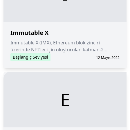
Immutable X
Immutable X (IMX), Ethereum blok zinciri
üzerinde NFT’ler için oluşturulan katman-2
protokolü ve ölçeklendirme çözümüdür.
Başlangıç Seviyesi
12 Mayıs 2022
E