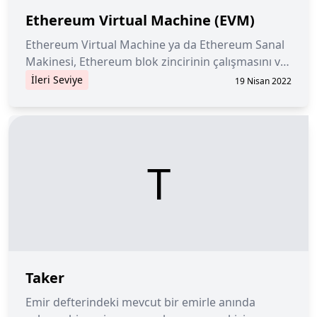
Ethereum Virtual Machine (EVM)
Ethereum Virtual Machine ya da Ethereum Sanal
Makinesi, Ethereum blok zincirinin çalışmasını ve
işlemlerin gerçekleşmesini sağlayan bir sanal
İleri Seviye
19 Nisan 2022
bilgisayardır.
T
Taker
Emir defterindeki mevcut bir emirle anında