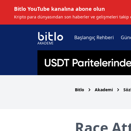
Bitlo YouTube kanalına abone olun
Kripto para dünyasından son haberler ve gelişmeleri takip 
Başlangıç Rehberi
Gün
AKADEMİ
Bitlo
Akademi
Söz
Race At