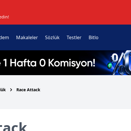
edin!
dem
Makaleler
Sözlük
Testler
Bitlo
lük
Race Attack
tack