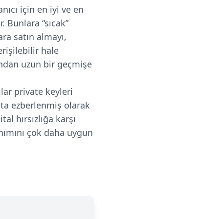
nıcı için en iyi ve en
. Bunlara “sıcak”
ara satın almayı,
işilebilir hale
sından uzun bir geçmişe
lar private keyleri
tta ezberlenmiş olarak
al hırsızlığa karşı
lanımını çok daha uygun