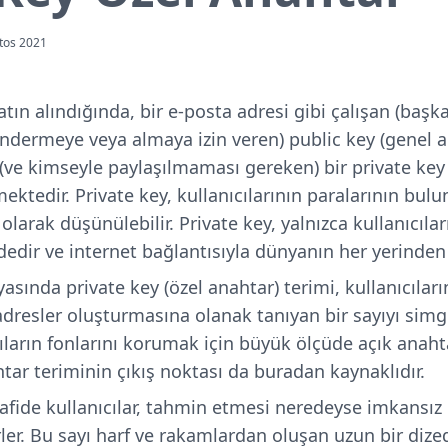
tos 2021
satın alındığında, bir e-posta adresi gibi çalışan (başk
öndermeye veya almaya izin veren) public key (genel a
n (ve kimseyle paylaşılmaması gereken) bir private ke
mektedir. Private key, kullanıcılarının paralarının bu
 olarak düşünülebilir. Private key, yalnızca kullanıcıla
dedir ve internet bağlantısıyla dünyanın her yerinden
asında private key (özel anahtar) terimi, kullanıcıları
adresler oluşturmasına olanak tanıyan bir sayıyı sim
cıların fonlarını korumak için büyük ölçüde açık anaht
tar teriminin çıkış noktası da buradan kaynaklıdır.
rafide kullanıcılar, tahmin etmesi neredeyse imkansız
irler. Bu sayı harf ve rakamlardan oluşan uzun bir dize