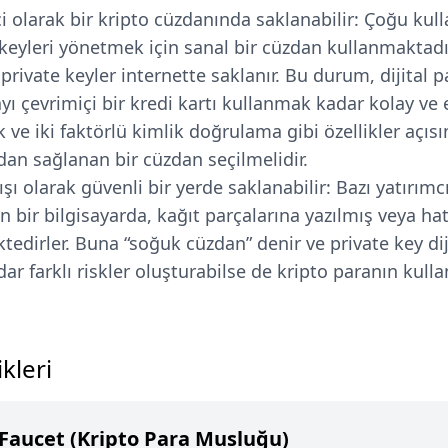
i olarak bir kripto cüzdanında saklanabilir: Çoğu kulla
 keyleri yönetmek için sanal bir cüzdan kullanmaktadır
rivate keyler internette saklanır. Bu durum, dijital p
 çevrimiçi bir kredi kartı kullanmak kadar kolay ve er
k ve iki faktörlü kimlik doğrulama gibi özellikler açı
ndan sağlanan bir cüzdan seçilmelidir.
şı olarak güvenli bir yerde saklanabilir: Bazı yatırımcı
n bir bilgisayarda, kağıt parçalarına yazılmış veya ha
edirler. Buna “soğuk cüzdan” denir ve private key dijit
ar farklı riskler oluşturabilse de kripto paranın kul
kleri
Faucet (Kripto Para Musluğu)