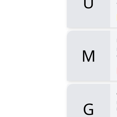
U
M
G