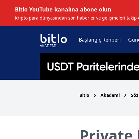
Bitlo YouTube kanalına abone olun
Kripto para dünyasından son haberler ve gelişmeleri takip 
Başlangıç Rehberi
Gün
AKADEMİ
Bitlo
Akademi
Söz
Private