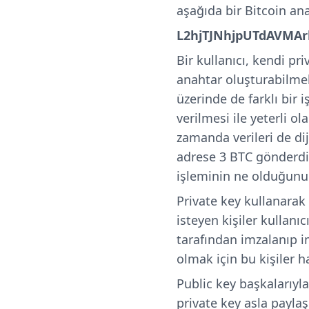
aşağıda bir Bitcoin
ana
L2hjTJNhjpUTdAVMA
Bir kullanıcı, kendi pri
anahtar oluşturabilmekt
üzerinde de farklı bir 
verilmesi ile yeterli o
zamanda verileri de dij
adrese 3 BTC gönderdi
işleminin ne olduğunun
Private key kullanarak
isteyen kişiler kullanıc
tarafından imzalanıp 
olmak için bu kişiler ha
Public key başkalarıy
private key asla paylaş