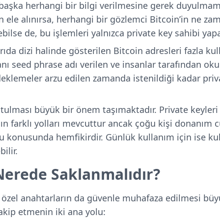
a başka herhangi bir bilgi verilmesine gerek duyulmam
 ele alınırsa, herhangi bir gözlemci Bitcoin’in ne zama
ebilse de, bu işlemleri yalnızca private key sahibi yap
da dizi halinde gösterilen Bitcoin adresleri fazla kul
nı seed phrase adı verilen ve insanlar tarafından ok
eklemeler arzu edilen zamanda istenildiği kadar pri
tutulması büyük bir önem taşımaktadır. Private keyleri s
 farklı yolları mevcuttur ancak çoğu kişi donanım c
 konusunda hemfikirdir. Günlük kullanım için ise kull
ilir.
Nerede Saklanmalıdır?
i, özel anahtarların da güvenle muhafaza edilmesi bü
akip etmenin iki ana yolu: