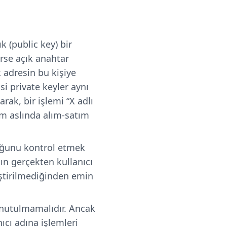
ık (public key) bir
irse açık anahtar
k adresin bu kişiye
si private keyler aynı
rak, bir işlemi “X adlı
m aslında alım-satım
luğunu kontrol etmek
jın gerçekten kullanıcı
ştirilmediğinden emin
unutulmamalıdır. Ancak
nıcı adına işlemleri