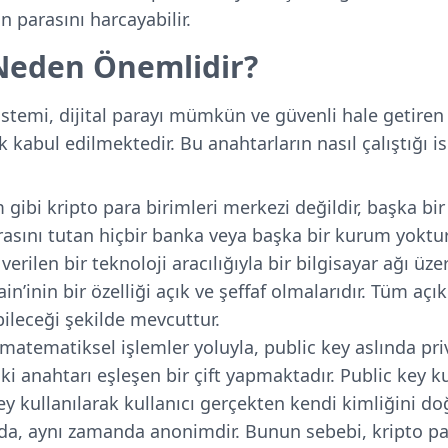
n parasını harcayabilir.
 Neden Önemlidir?
istemi, dijital parayı mümkün ve güvenli hale getiren
ak kabul edilmektedir. Bu anahtarların nasıl çalıştığı i
gibi kripto para birimleri merkezi değildir, başka bir
parasını tutan hiçbir banka veya başka bir kurum yoktu
verilen bir teknoloji aracılığıyla bir bilgisayar ağı üz
in’inin bir özelliği açık ve şeffaf olmalarıdır. Tüm açı
bileceği şekilde mevcuttur.
matematiksel işlemler yoluyla, public key aslında pri
iki anahtarı eşleşen bir çift yapmaktadır. Public key ku
key kullanılarak kullanıcı gerçekten kendi kimliğini d
 da, aynı zamanda anonimdir. Bunun sebebi, kripto p