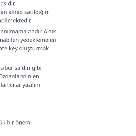
asıdır.
n alınıp satıldığını
abilmektedir.
lanılmamaktadır. Artık
unabilen yedeklemeleri
vate key oluşturmak
iber saldırı gibi
üzdanlarının en
anıcılar yazılım
yük bir önem