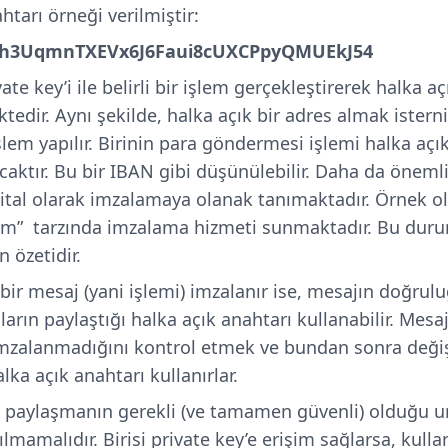
htarı örneği verilmiştir:
rh3UqmnTXEVx6J6Faui8cUXCPpyQMUEkJ54
vate key’i ile belirli bir işlem gerçekleştirerek halka aç
edir. Aynı şekilde, halka açık bir adres almak istern
işlem yapılır. Birinin para göndermesi işlemi halka açı
lacaktır. Bu bir IBAN gibi düşünülebilir. Daha da önemli
ital olarak imzalamaya olanak tanımaktadır. Örnek ola
m” tarzında imzalama hizmeti sunmaktadır. Bu duru
 özetidir.
 bir mesaj (yani işlemi) imzalanır ise, mesajın doğru
ıların paylaştığı halka açık anahtarı kullanabilir. Mesa
imzalanmadığını kontrol etmek ve bundan sonra deği
lka açık anahtarı kullanırlar.
la paylaşmanın gerekli (ve tamamen güvenli) olduğu 
ılmamalıdır. Birisi private key’e erişim sağlarsa, kulla