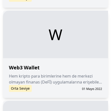
W
Web3 Wallet
Hem kripto para birimlerine hem de merkezi
olmayan finanas (DeFİ) uygulamalarına erişebilen
bir kripto para cüzdanıdır.
Orta Seviye
01 Mayıs 2022