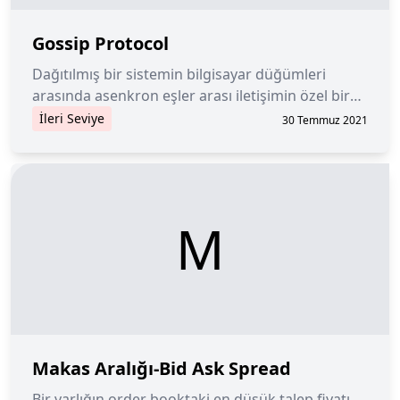
Gossip Protocol
Dağıtılmış bir sistemin bilgisayar düğümleri
arasında asenkron eşler arası iletişimin özel bir
yöntemi.
İleri Seviye
30 Temmuz 2021
M
Makas Aralığı-Bid Ask Spread
Bir varlığın order booktaki en düşük talep fiyatı