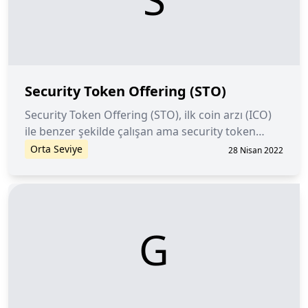
Security Token Offering (STO)
Security Token Offering (STO), ilk coin arzı (ICO)
ile benzer şekilde çalışan ama security token
(menkul kıymetler tokenı) odaklı bir token
Orta Seviye
28 Nisan 2022
dağıtım etkinliğidir.
G