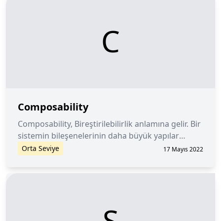
C
Composability
Composability, Bireştirilebilirlik anlamına gelir. Bir
sistemin bileşenelerinin daha büyük yapılar
halinde yeniden birleştirilmes ve birinin çıktısının
Orta Seviye
17 Mayıs 2022
diğerinin girdisi olabilmesidir. Kısaca, birbirine
bağlanan bir lego bütünüdür.
S