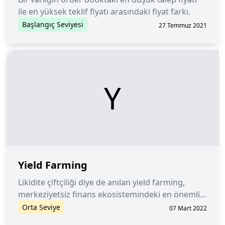
ile en yüksek teklif fiyatı arasındaki fiyat farkı.
Başlangıç Seviyesi
27 Temmuz 2021
Y
Yield Farming
Likidite çiftçiliği diye de anılan yield farming,
merkeziyetsiz finans ekosistemindeki en önemli
gelir elde etme araçlarından biridir. Yield farming
Orta Seviye
07 Mart 2022
ile token stake ederek faiz geliri elde edebilirsiniz.