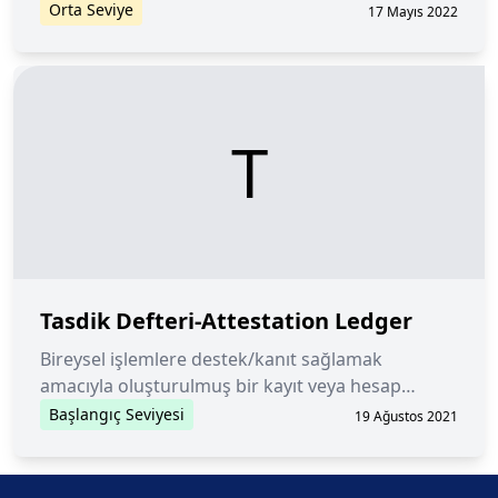
Normal düğümlerin aksine, ana düğümler blok
Orta Seviye
17 Mayıs 2022
zincirine yeni işlem blokları eklemez. Bunun
yerine, yeni blokları doğrularlar ve blok zincirini
yönetmede özel
T
Tasdik Defteri-Attestation Ledger
Bireysel işlemlere destek/kanıt sağlamak
amacıyla oluşturulmuş bir kayıt veya hesap
defteri.
Başlangıç Seviyesi
19 Ağustos 2021