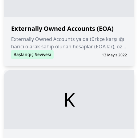
Externally Owned Accounts (EOA)
Externally Owned Accounts ya da türkçe karşılığı
harici olarak sahip olunan hesaplar (EOA'lar), özel
bir anahtar tarafından kontrol edilen ve bunlarla
Başlangıç Seviyesi
13 Mayıs 2022
ilişkili herhangi bir kodlamaya sahip olmayan
hesaplardır.
K