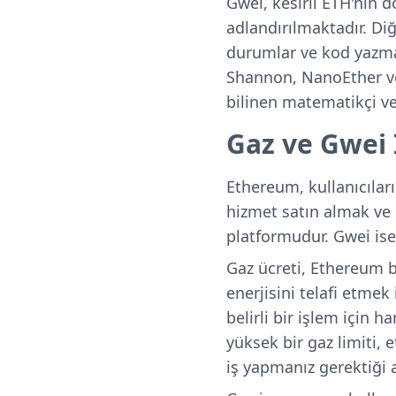
Gwei, kesirli ETH'nin 
adlandırılmaktadır. Diğ
durumlar ve kod yazma
Shannon, NanoEther vey
bilinen matematikçi ve
Gaz ve Gwei İ
Ethereum, kullanıcılar
hizmet satın almak ve s
platformudur. Gwei ise,
Gaz ücreti, Ethereum b
enerjisini telafi etmek 
belirli bir işlem için
yüksek bir gaz limiti, 
iş yapmanız gerektiği