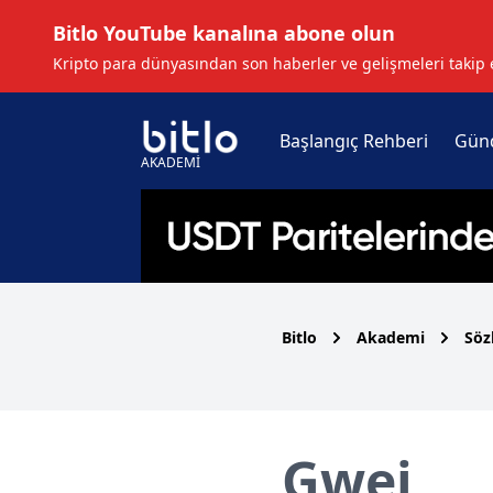
Bitlo YouTube kanalına abone olun
Kripto para dünyasından son haberler ve gelişmeleri takip 
Başlangıç Rehberi
Gün
AKADEMİ
Bitlo
Akademi
Söz
Gwei