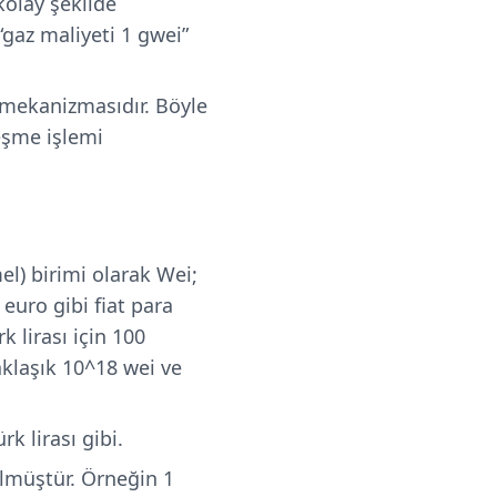
kolay şekilde
“gaz maliyeti 1 gwei”
 mekanizmasıdır. Böyle
leşme işlemi
el) birimi olarak Wei;
 euro gibi fiat para
k lirası için 100
aklaşık 10^18 wei ve
k lirası gibi.
lmüştür. Örneğin 1