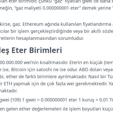
lan eter birimidir, çünkü "gaz" fiyatları gwei ile daha 
Örneğin, “gaz maliyeti 0.000000001 eter” demek yerine 
kirse,
gaz, Ethereum ağında kullanılan fiyatlandırma
ılar bir işlem gerçekleştirdiğinde veya bir akıllı söz
cretlerin hesaplanmasından sorumludur.
eş Eter Birimleri
0.000.000 wei'nin kısaltmasıdır. Eterin en küçük (tem
e ise, Bitcoin için satoshi ne ise odur. ABD doları veya
, ether de farklı birimlere ayrılmaktadır. Nasıl bir Tür
bir ETH yapmak için de çok fazla wei gerekmektedir. Y
maktadır.
gwei (109) 1 gwei = 0.000000001 eter 1 kuruş = 0,01 Tür
n gelen ether değerlemeleri ile işlem boyutları küçü