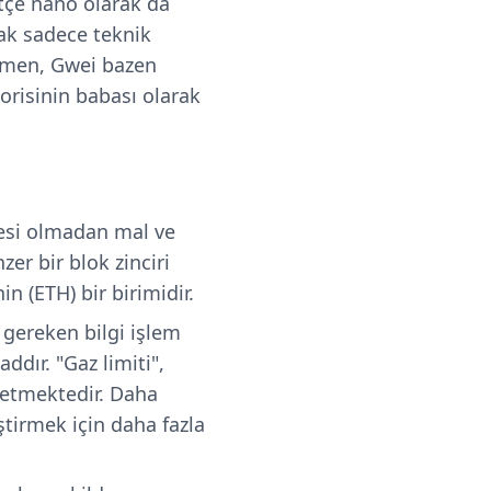
tçe nano olarak da
rak sadece teknik
ağmen, Gwei bazen
orisinin babası olarak
lesi olmadan mal ve
zer bir blok zinciri
n (ETH) bir birimidir.
 gereken bilgi işlem
ddır. "Gaz limiti",
e etmektedir. Daha
eştirmek için daha fazla