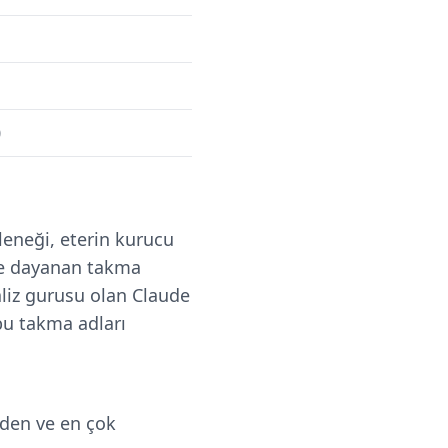
0
leneği, eterin kurucu
ere dayanan takma
aliz gurusu olan Claude
bu takma adları
eden ve en çok