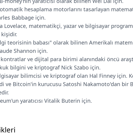
B-money’nin yaratıcısı olarak bilinen Wei Dai için.
 otomatik hesaplama motorlarını tasarlayan matematik
les Babbage için.
 Lovelace, matematikçi, yazar ve bilgisayar programcı
kişidir.
lgi teorisinin babası" olarak bilinen Amerikalı matema
laude Shannon için.
l kontratlar ve dijital para birimi alanındaki öncü ara
ukuk bilgini ve kriptograf Nick Szabo için.
lgisayar bilimcisi ve kriptograf olan Hal Finney için. K
iydi ve Bitcoin'in kurucusu Satoshi Nakamoto'dan bir B
dir.
eum'un yaratıcısı Vitalik Buterin için.
kleri