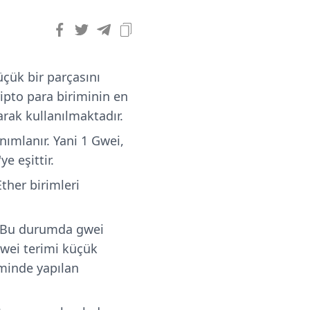
üçük bir parçasını
ripto para biriminin en
larak kullanılmaktadır.
anımlanır. Yani 1 Gwei,
e eşittir.
ther birimleri
z. Bu durumda gwei
gwei terimi küçük
eminde yapılan