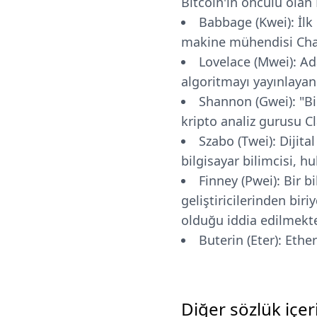
Bitcoin'in öncülü olan 
Babbage (Kwei): İlk
makine mühendisi Char
Lovelace (Mwei): Ada
algoritmayı yayınlayan 
Shannon (Gwei): "Bi
kripto analiz gurusu C
Szabo (Twei): Dijita
bilgisayar bilimcisi, h
Finney (Pwei): Bir bi
geliştiricilerinden bir
olduğu iddia edilmekte
Buterin (Eter): Ether
Diğer sözlük içeri