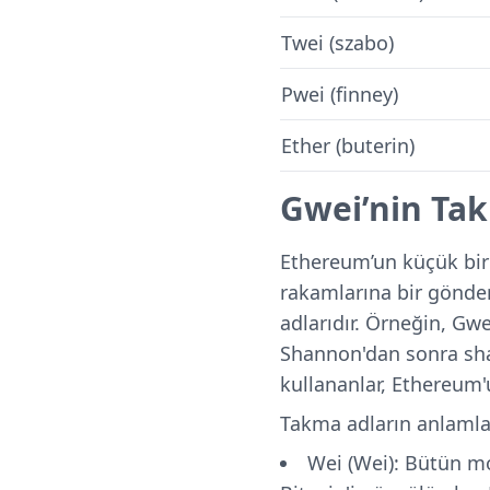
Twei (szabo)
Pwei (finney)
Ether (buterin)
Gwei’nin Tak
Ethereum’un küçük biri
rakamlarına bir gönder
adlarıdır. Örneğin, Gw
Shannon'dan sonra sha
kullananlar, Ethereum'
Takma adların anlamlar
Wei (Wei): Bütün mo