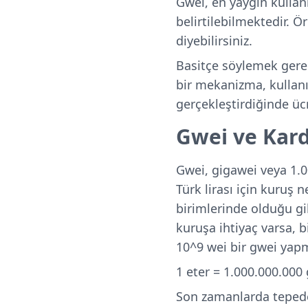
Gwei, en yaygın kullanı
belirtilebilmektedir. 
diyebilirsiniz.
Basitçe söylemek gere
bir mekanizma, kullanıc
gerçekleştirdiğinde ü
Gwei ve Kard
Gwei, gigawei veya 1.00
Türk lirası için kuruş n
birimlerinde olduğu gibi
kuruşa ihtiyaç varsa, 
10^9 wei bir gwei yap
1 eter = 1.000.000.000 
Son zamanlarda tepede