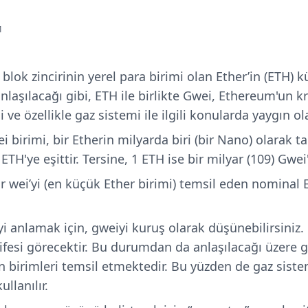
1
lok zincirinin yerel para birimi olan Ether’in (ETH) k
laşılacağı gibi, ETH ile birlikte Gwei, Ethereum'un k
i ve özellikle gaz sistemi ile ilgili konularda yaygın o
ei birimi, bir Etherin milyarda biri (bir Nano) olarak t
H'ye eşittir. Tersine, 1 ETH ise bir milyar (109) Gwei'y
r wei’yi (en küçük Ether birimi) temsil eden nominal E
i anlamak için, gweiyi kuruş olarak düşünebilirsini
azifesi görecektir. Bu durumdan da anlaşılacağı üzere 
lan birimleri temsil etmektedir. Bu yüzden de gaz sist
llanılır.