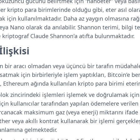
dokuzuncu gücünü belirtmek için “nanoeter” veya basi
er kripto para birimlerinde olduğu gibi, eter asıl ola
k için kullanılmaktadır. Daha az yaygın olmasına r
a Nano olarak da anılabilir. Shannon terimi, bilgi te
 kriptograf Claude Shannon'a atıfta bulunmaktadır.
lişkisi
ın bir aracı olmadan veya üçüncü bir tarafın müdaha
atmak için birbirleriyle işlem yaptıkları, Bitcoin’e ben
 Ethereum ağında kullanılan kripto para birimi eterini
lok zincirindeki işlemleri işlemek ve doğrulamak için
için kullanıcılar tarafından yapılan ödemelere verilen a
 harcanacak maksimum gaz (veya enerji) miktarını ifad
ether veya akıllı kontrat kullanarak bir işlemi gerçekl
 anlamına gelmektedir.