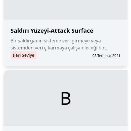
Saldırı Yüzeyi-Attack Surface
Bir saldırganın sisteme veri girmeye veya
sistemden veri çıkarmaya çalışabileceği bir
yazılım ortamındaki zayıf noktaların toplamı.
İleri Seviye
08 Temmuz 2021
B