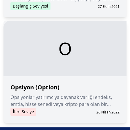
Başlangıç Seviyesi
27 Ekim 2021
O
Opsiyon (Option)
Opsiyonlar yatırımcıya dayanak varlığı endeks,
emtia, hisse senedi veya kripto para olan bir
enstrümanı belirli bir tarihte ve belirli bir fiyattan
İleri Seviye
26 Nisan 2022
satın alma veya satma hakkı tanıyan kontratlardır.