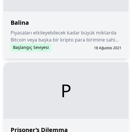
Balina
Piyasaları etkileyebilecek kadar büyük miktarda
Bitcoin veya başka bir kripto para birimine sahip
olan kişi veya kuruluş.
Başlangıç Seviyesi
18 Ağustos 2021
P
Prisoner’s Dilemma