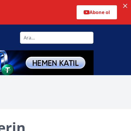
Abone ol
erin