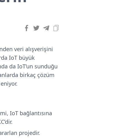
den veri alışverişini
arda IoT büyük
şında da IoT’un sunduğu
anlarda birkaç çözüm
eniyor.
imi, IoT bağlantısına
C’dir.
rarlan projedir.