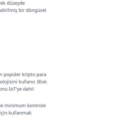
sek düzeyde
ndirilmiş bir döngüsel
 En popüler kripto para
lojisini kullanır. Blok
nu IoT'ye dahil
nde minimum kontrole
 için kullanmak