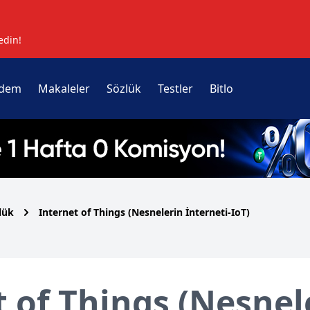
edin!
dem
Makaleler
Sözlük
Testler
Bitlo
lük
Internet of Things (Nesnelerin İnterneti-IoT)
t of Things (Nesnel