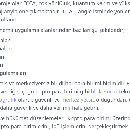
proje olan IOTA, çok yönlülük, kuantum kanıtı ve yük
tajlarıyla öne çıkmaktadır. IOTA, Tangle isminde yönle
ullanır.
önemli uygulama alanlarından bazıları şu şekildedir;
aları
aları
rı
rı
ygulamaları
nmiş ve merkeziyetsiz bir dijital para birimi biçimidir.
ve diğer çoğu kripto para birimi gibi
blok zinciri
tekno
ografik
olarak güvenli ve
merkeziyetsiz
olduğundan, o
daha güvenli ve daha verimli hale getirir.
 ve hükümet düzenlemeleri, kripto para birimi üzeri
ipto para birimlerini, IoT işlemlerini gerçekleştirmek