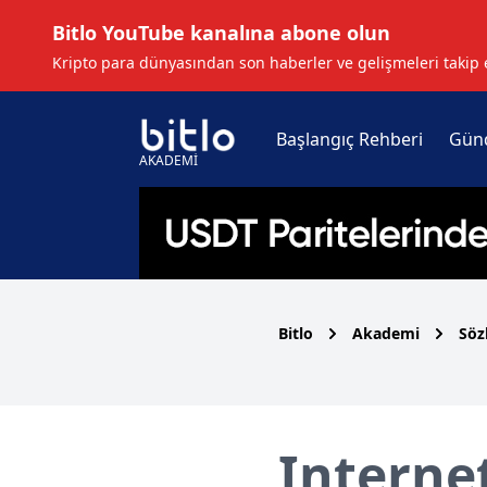
Bitlo YouTube kanalına abone olun
Kripto para dünyasından son haberler ve gelişmeleri takip 
Başlangıç Rehberi
Gün
AKADEMİ
Bitlo
Akademi
Söz
Interne