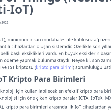
i-IoT)
n 2022
IoT), minimum insan müdahalesi ile kablosuz ağ üzerin
ntılı cihazlardan oluşan sistemdir. Özellikle son yıll
belli başlı eksiklikleri vardı. En büyük eksiklerin ba
çin ödeme yapmak bulunmaktaydı. Neyse ki, son zam
 ve IoT kriptosu (
kripto para birimi
) sorumluluğu üstl
oT Kripto Para Birimleri
knoloji için kullanılabilecek en efektif kripto para bir
eknolojisi için öne çıkan kripto paralar IOTA, IoTeX, MX
 kripto para birimleri arasında ilk IoT cihazlardan ya