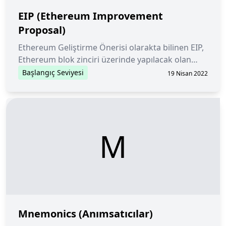
EIP (Ethereum Improvement
Proposal)
Ethereum Geliştirme Önerisi olarakta bilinen EIP,
Ethereum blok zinciri üzerinde yapılacak olan
geliştirmeler için yapılan önermelere verilen
Başlangıç Seviyesi
19 Nisan 2022
isimdir.
M
Mnemonics (Anımsatıcılar)