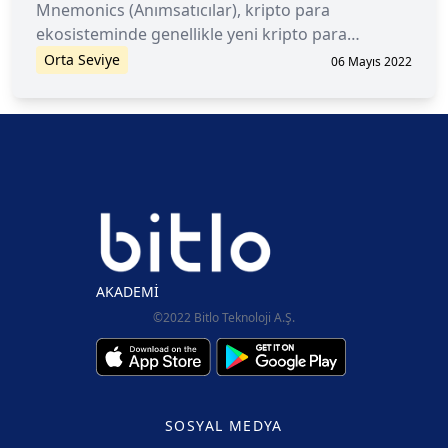
Mnemonics (Anımsatıcılar), kripto para
ekosisteminde genellikle yeni kripto para
cüzdanlarının 12 kelime veya daha fazlasından
Orta Seviye
06 Mayıs 2022
oluşan kelime gruplarıdır.
AKADEMİ
©2022 Bitlo Teknoloji A.Ş.
SOSYAL MEDYA