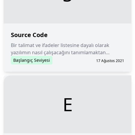
Source Code
Bir talimat ve ifadeler listesine dayalı olarak
yazılımın nasıl çalışacağını tanımlamaktan
sorumlu olan bilgisayar kodu.
Başlangıç Seviyesi
17 Ağustos 2021
E