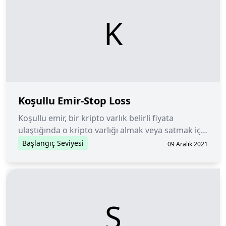
K
Koşullu Emir-Stop Loss
Koşullu emir, bir kripto varlık belirli fiyata
ulaştığında o kripto varlığı almak veya satmak için
aracıya verilen emirdir.
Başlangıç Seviyesi
09 Aralık 2021
S