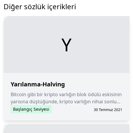
Diğer sözlük içerikleri
Y
Yarılanma-Halving
Bitcoin gibi bir kripto varlığın blok ödülü eskisinin
yarısına düştüğünde, kripto varlığın nihai sonlu
arzına ulaşmak için azalan bir ihraç oranı
Başlangıç Seviyesi
30 Temmuz 2021
oluşturmak için kullanılır.