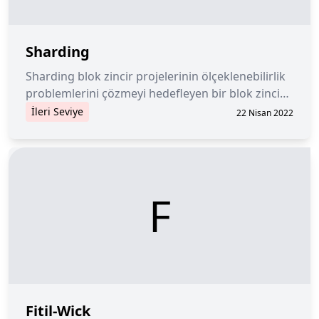
Sharding
Sharding blok zincir projelerinin ölçeklenebilirlik
problemlerini çözmeyi hedefleyen bir blok zincir
teknolojisidir.
İleri Seviye
22 Nisan 2022
F
Fitil-Wick