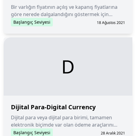
Bir varlığın fiyatının açılış ve kapanış fiyatlarına
göre nerede dalgalandığını göstermek için
kullanılan bir mum grafiği üzerinde bulunan çizgi.
Başlangıç Seviyesi
18 Ağustos 2021
D
Dijital Para-Digital Currency
Dijital para veya dijital para birimi, tamamen
elektronik biçimde var olan ödeme araçlarını
ifade eder. Dijital para, madeni paralar ya da
Başlangıç Seviyesi
28 Aralık 2021