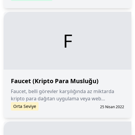
banknotlar gibi fiziksel olarak somut değildir ve
çevrimiçi sistemler kullanılarak sayılır ve transfer
edilir.
F
Faucet (Kripto Para Musluğu)
Faucet, belli görevler karşılığında az miktarda
kripto para dağıtan uygulama veya web
sitesilerine denir.
Orta Seviye
25 Nisan 2022