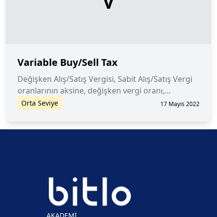
Variable Buy/Sell Tax
Değişken Alış/Satış Vergisi, Sabit Alış/Satış Vergi
oranlarının aksine, değişken vergi oranı,
sözleşme sahiplerinin vergi oranını keyfi olarak
Orta Seviye
17 Mayıs 2022
değiştirmesine olanak tanır.
AKADEMİ