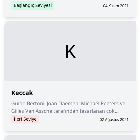
Başlangıç Seviyesi
04 Kasım 2021
K
Keccak
Guido Bertoni, Joan Daemen, Michaël Peeters ve
Gilles Van Assche tarafından tasarlanan çok
yönlü bir şifreleme işlevi.
İleri Seviye
02 Ağustos 2021