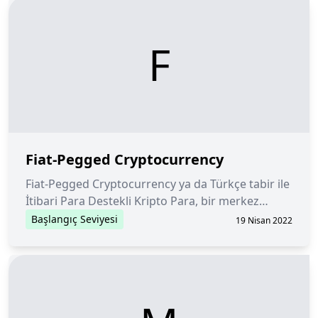
F
Fiat-Pegged Cryptocurrency
Fiat-Pegged Cryptocurrency ya da Türkçe tabir ile
İtibari Para Destekli Kripto Para, bir merkez
bankasının çıkardığı itibari paralara (Amerikan
Başlangıç Seviyesi
19 Nisan 2022
Doları, Türk Lirası gibi) endeksli bir kripto paradır.