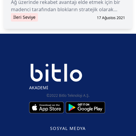
Ağ üzerinde rekabet avantajı elde etmek için bir
madenci tarafından blokların stratejik olarak
durdurulması ve serbest bırakılması.
İleri Seviye
17 Ağustos 2021
AKADEMİ
©2022 Bitlo Teknoloji A.Ş.
SOSYAL MEDYA