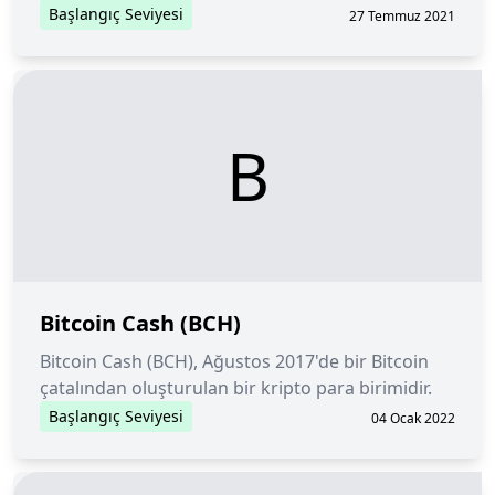
adıdır. Aynı zamanda bitcoin ağı için bir istemcidir.
Başlangıç Seviyesi
27 Temmuz 2021
Yüksek düzeyde güvenlik, gizlilik ve kararlılık
sunar.
B
Bitcoin Cash (BCH)
Bitcoin Cash (BCH), Ağustos 2017'de bir Bitcoin
çatalından oluşturulan bir kripto para birimidir.
Başlangıç Seviyesi
04 Ocak 2022