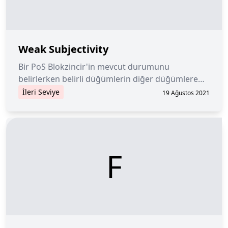
Weak Subjectivity
Bir PoS Blokzincir'in mevcut durumunu
belirlerken belirli düğümlerin diğer düğümlere
güvenme ihtiyacı ile ilgilidir.
İleri Seviye
19 Ağustos 2021
F