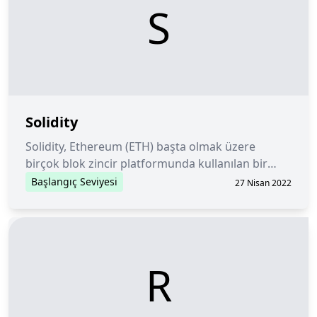
S
Solidity
Solidity, Ethereum (ETH) başta olmak üzere
birçok blok zincir platformunda kullanılan bir
nesne yönelimli programlama dilidir.
Başlangıç Seviyesi
27 Nisan 2022
R