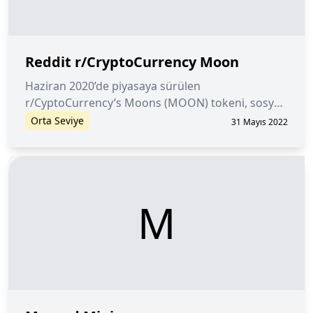
Reddit r/CryptoCurrency Moon
Haziran 2020’de piyasaya sürülen
r/CyptoCurrency’s Moons (MOON) tokeni, sosyal
haber toplama, içerik derecelendirme ve topluluk
Orta Seviye
31 Mayıs 2022
tartışmalarını birleştiren bir sosyal ağ olan Reddit
yeni “Topluluk Puanları” modelinin bir parçasıdır.
M